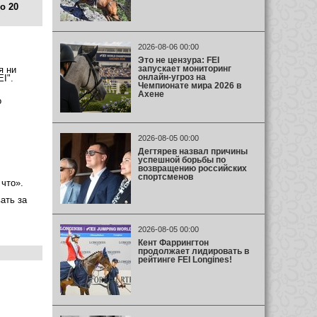
о 20
2026-08-06 00:00
Это не цензура: FEI
запускает мониторинг
я ни
онлайн-угроз на
I".
Чемпионате мира 2026 в
Ахене
о
2026-08-05 00:00
Дегтярев назвал причины
успешной борьбы по
возвращению российских
спортсменов
что».
ать за
2026-08-05 00:00
Кент Фаррингтон
продолжает лидировать в
рейтинге FEI Longines!