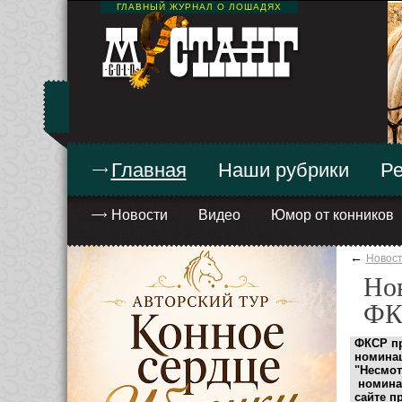
ГЛАВНЫЙ ЖУРНАЛ О ЛОШАДЯХ
Главная
Наши рубрики
Ре
Новости
Видео
Юмор от конников
←
Новос
Нов
ФК
ФКСР пр
номинац
"Несмот
номинац
сайте п