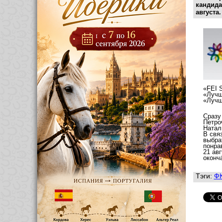
кандида
августа.
«FEI 
«Лучш
«Лучш
Сразу
Петро
Натал
В свя
выбра
понра
21 ав
оконч
Тэги:
Ф