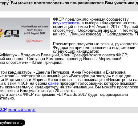
туру. Вы можете проголосовать за понравившегося Вам участника д
ФКСР предложило конному сообществу
поучаствовать
в выборе кандидатов на пять
номинаций премии FEI Awards 2017: "Лучший
спортсмен", "Восходящая звезда", "Несмотр
на что", "Лучший коновод", "Солидарность FE
Рассмотрев полученные заявки,
руководств
Ф
едерации
приняло решение о выдвижении
следующих кандидатов:
Solidarity» - Владимир Белецкий, член Президентского совета ФКСР;
ий коновод» - Светлана Комарова, коновод Инессы Меркуловой;
ий спортсмен» - Юлия Принцева;
 три кандидатуры - Данила Петушков, Анна Гусейнова и Екатерина
ченкова — поступили на номинацию «Восходящая звезда» и еще две -
ья Мартьянова и Марина Виноградова — на номинацию «Несмотря ни на 
зи с этим ФКСР на своем
сайте
проводит голосование, которое поможет
ть окончательную кандидатуру на эти номинации. Вы можете проголосов
вившегося Вам участника до 20 августа.
густа заявка ФКСР на премию
FEI Awards 2017
будет сформирована
ательно.
КСР
,
конный спорт