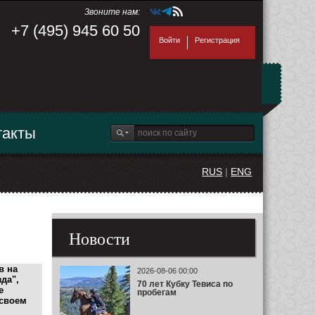
Звоните нам:
+7 (495) 945 60 50
Войти
Регистрация
такты
RUS
|
ENG
Новости
в на
2026-08-06 00:00
да",
70 лет Кубку Тевиса по
е
пробегам
 своем