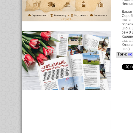
Чикочи
Дарья 
Серебр
стала 
верхом
ш.о.).
сек/ 0
Карине
стала 
Клэя и
ш.о.).
Тэги:
ко