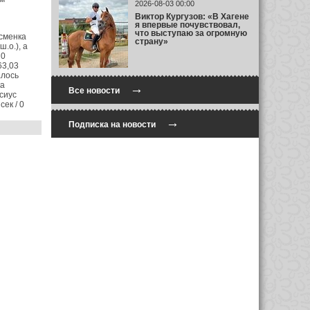
2026-08-03 00:00
Виктор Кургузов: «В Хагене
я впервые почувствовал,
что выступаю за огромную
тсменка
страну»
.о.), а
 0
63,03
алось
ка
→
Все новости
ссиус
ек / 0
→
Подписка на новости