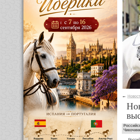
←
Новос
Но
вы
Российс
Чикочинк
Росси