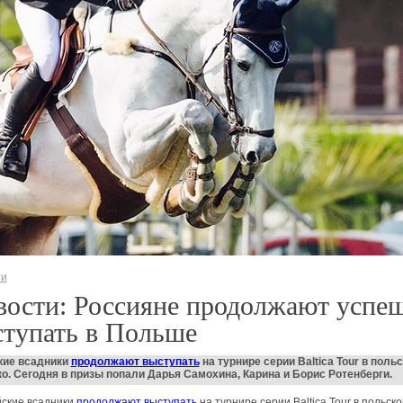
ти
вости: Россияне продолжают успе
ступать в Польше
кие всадники
продолжают выступать
на турнире серии Baltica Tour в поль
о. Сегодня в призы попали Дарья Самохина, Карина и Борис Ротенберги.
йские всадники
продолжают выступать
на турнире серии Baltica Tour в польск