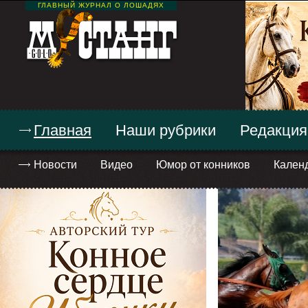
ГЛАВНЫЙ ЖУРНАЛ О ЛОШАДЯХ
Главная
Наши рубрики
Редакция
Новости
Видео
Юмор от конников
Кален