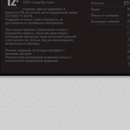
ру
ООО «Голд Мустанг»
Новости
К
Издание зарегистрировано в
Видео
Комитете РФ по печати, регистрационный номер
К
Юмор от конников
ПИ №ФС77-26476.
Редакция не несет ответственность за
И
Календарь событий
достоверность рекламных материалов.
С
При предоставлении Заказчиком готового
рекламного макета, Заказчик гарантирует
С
соблюдение авторских прав (интеллектуальной
Э
собственности) третьих лиц на произведения,
включенные в рекламу.
Г
Мнение редакции не всегда совпадает с
В
мнением авторов.
Перепечатка материалов возможна только с
И
письменного разрешения редакции.
З