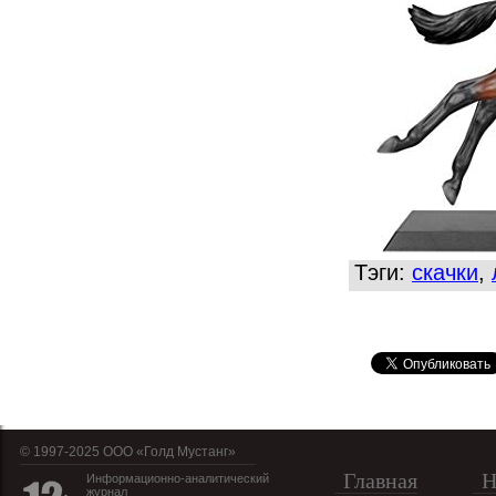
Тэги:
скачки
,
© 1997-2025 OOO «Голд Мустанг»
Главная
Н
Информационно-аналитический
журнал