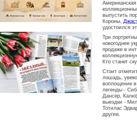
Американская
коллекционны
выпустить пор
Короны,
Джас
удостоился э
Три портретны
новогоднее у
продаже в инт
коллекционну
Кто станет ск
Стоит отметит
лошадь, увеко
воплощение в
легенды - Сиб
Дансер, Калиф
выездки - Мил
Тотилас Эдвар
другие.