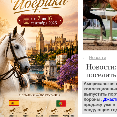
←
Новости
Новости:
поселить
Американская 
коллекционным
выпустить порт
Короны,
Джаст
продажу уже в 
следующем год