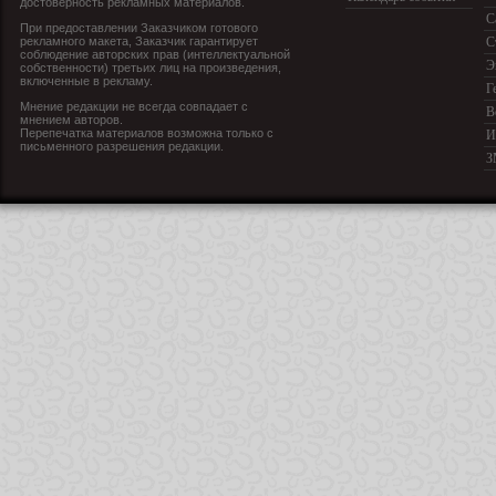
достоверность рекламных материалов.
С
При предоставлении Заказчиком готового
рекламного макета, Заказчик гарантирует
С
соблюдение авторских прав (интеллектуальной
Э
собственности) третьих лиц на произведения,
включенные в рекламу.
Г
Мнение редакции не всегда совпадает с
В
мнением авторов.
Перепечатка материалов возможна только с
И
письменного разрешения редакции.
З