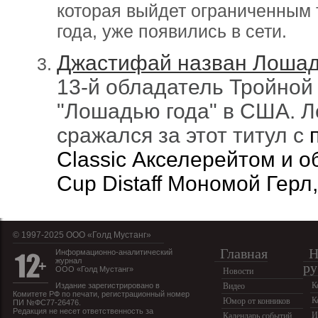
которая выйдет ограниченным 
года, уже появились в сети.
Джастифай назван Лошад
13-й обладатель Тройной
"Лошадью года" в США. 
сражался за этот титул с
Classic Акселерейтом и о
Cup Distaff Мономой Герл
© 1997-2025 OOO «Голд Мустанг»
Главная
Н
Информационно-аналитический
журнал
ру
ООО «Голд Мустанг»
Новости
К
Издание зарегистрировано в
Видео
Комитете РФ по печати, регистрационный номер
К
Юмор от конников
ПИ №ФС77-26476.
Редакция не несет ответственность за
И
Календарь событий