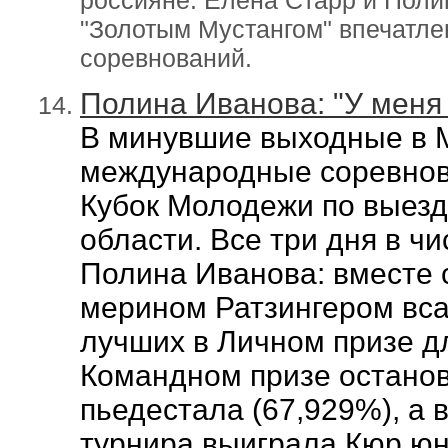
россияне. Елена Старр и Поли
"Золотым Мустангом" впечатл
соревнований.
Полина Иванова: "У меня
В минувшие выходные в M
международные соревно
Кубок Молодежи по выезд
области. Все три дня в ч
Полина Иванова: вместе 
мерином Ратзингером вса
лучших в Личном призе д
Командном призе останов
пьедестала
(67,929%), а 
турнира
выиграла Кюр юн