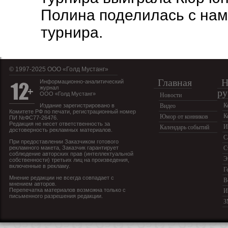
Полина поделилась с нам
турнира.
© 1997-2025 OOO «Голд Мустанг»
Главная
Н
Информационно-аналитический
журнал
ру
ООО «Голд Мустанг»
Новости
К
Издание зарегистрировано в
Видео
Комитете РФ по печати, регистрационный номер
К
Юмор от конников
ПИ №ФС77-26476.
Редакция не несет ответственность за
И
Календарь событий
достоверность рекламных материалов.
С
При предоставлении Заказчиком готового
рекламного макета, Заказчик гарантирует
С
соблюдение авторских прав (интеллектуальной
Э
собственности) третьих лиц на произведения,
включенные в рекламу.
Г
Мнение редакции не всегда совпадает с
В
мнением авторов.
Перепечатка материалов возможна только с
И
письменного разрешения редакции.
З