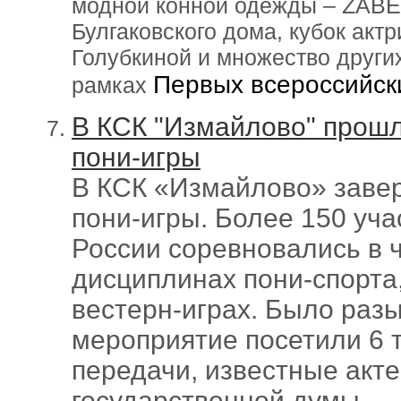
модной конной одежды – ZABEG
Булгаковского дома, кубок акт
Голубкиной и множество други
Первых всероссийски
рамках
В КСК "Измайлово" прош
пони-игры
В КСК «Измайлово» заве
пони-игры. Более 150 уча
России соревновались в 
дисциплинах пони-спорта,
вестерн-играх. Было разы
мероприятие посетили 6 т
передачи, известные акт
государственной думы.