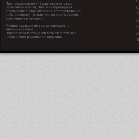
С
При предоставлении Заказчиком готового
рекламного макета, Заказчик гарантирует
С
соблюдение авторских прав (интеллектуальной
Э
собственности) третьих лиц на произведения,
включенные в рекламу.
Г
Мнение редакции не всегда совпадает с
В
мнением авторов.
Перепечатка материалов возможна только с
И
письменного разрешения редакции.
З