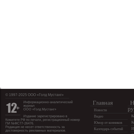
© 1997-2025 OOO «Голд Мустанг»
Главная
Н
Информационно-аналитический
журнал
ру
ООО «Голд Мустанг»
Новости
К
Издание зарегистрировано в
Видео
Комитете РФ по печати, регистрационный номер
К
Юмор от конников
ПИ №ФС77-26476.
Редакция не несет ответственность за
И
Календарь событий
достоверность рекламных материалов.