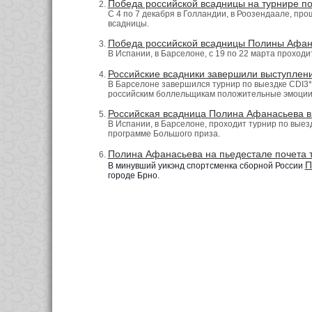
Победа российской всадницы на турнире по
С 4 по 7 декабря в Голландии, в Роозендаале, пр
всадницы.
Победа российской всадницы Полины Афан
В Испании, в Барселоне, с 19 по 22 марта проходи
Российские всадники завершили выступлен
В Барселоне завершился турнир по выездке CDI3*, 
российским боллельщикам положительные эмоции
Российская всадница Полина Афанасьева в 
В Испании, в Барселоне, проходит турнир по выезд
программе Большого приза.
Полина Афанасьева на пьедестале почета т
П
В минувший уикэнд спортсменка сборной России
городе Брно.