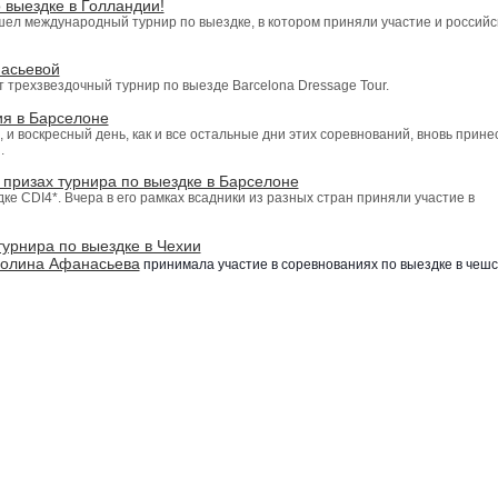
 выездке в Голландии!
ошел международный турнир по выездке, в котором приняли участие и российс
асьевой
т трехзвездочный турнир по выезде Barcelona Dressage Tour.
ия в Барселоне
и воскресный день, как и все остальные дни этих соревнований, вновь прине
.
призах турнира по выездке в Барселоне
ке CDI4*. Вчера в его рамках всадники из разных стран приняли участие в
урнира по выездке в Чехии
олина Афанасьева
принимала участие в соревнованиях по выездке в чеш