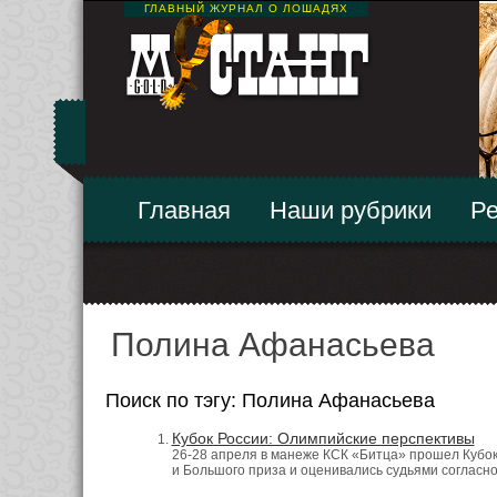
ГЛАВНЫЙ ЖУРНАЛ О ЛОШАДЯХ
Главная
Наши рубрики
Ре
Полина Афанасьева
Поиск по тэгу: Полина Афанасьева
Кубок России: Олимпийские перспективы
26-28 апреля в манеже КСК «Битца» прошел Кубо
и Большого приза и оценивались судьями согласно