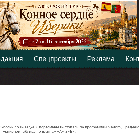
дакция
Спецпроекты
Реклама
Кон
к России по выездке. Спортсмены выступали по программам Малого, Среднег
 турнирной таблице по группам «А» и «Б».