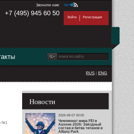
Звоните нам:
+7 (495) 945 60 50
Войти
Регистрация
такты
RUS
|
ENG
Новости
2026-08-07 00:00
Чемпионат мира FEI в
о №1
Аахене-2026: Звёздный
состав и битва титанов в
Allianz Park