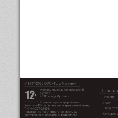
© 1997-2025 OOO «Голд Мустанг»
Главна
Информационно-аналитический
журнал
ООО «Голд Мустанг»
Новости
Издание зарегистрировано в
Видео
Комитете РФ по печати, регистрационный номер
Юмор от ко
ПИ №ФС77-26476.
Редакция не несет ответственность за
Календарь 
достоверность рекламных материалов.