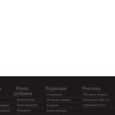
я
Наши
Редакция
Реклама
рубрики
О компании
Реклама в журнале
Конный спорт
История создания
Реклама на сайте и в
Коннозаводство
социальных сетях
нников
Редакция
Ипподром
событий
Наши партнеры