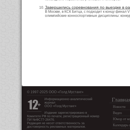
Завершились соревнования по выездке в р
В Москве, в КСК Битца, с подходит к концу финал 
олимпийские конноспортивные дисциплины: конкур
© 1997-2025 OOO «Голд Мустанг»
Главна
Информационно-аналитический
журнал
ООО «Голд Мустанг»
Новости
Издание зарегистрировано в
Видео
Комитете РФ по печати, регистрационный номер
Юмор от ко
ПИ №ФС77-26476.
Редакция не несет ответственность за
Календарь 
достоверность рекламных материалов.