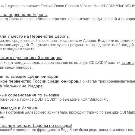
й турнир по выездке Festival Doma Classica Villa de Madrid CDI3*/Yh/Ch/P/J/Y
е на первенстве Европы
арад Открытия европейского первенства по выездке среди юношей и юниоров
яла 7 место на Первенстве Европы
ездке среди юношей и юниоров в итальянском Ареццо. Всадники выступили 
ечение двух дней. По сумме трех лучших результатов представителей каждой
в командном зачете.
 старты для юношей и юниоров
Елены
, проходят международные соревнования по выездке CDIJ/CDIY памяти
ии среди юниоров.
ии по выездке среди юниоров
ное первенство России среди юниоров
. По итогам трех соревнователь
а Мельник на Индоре
.
ные соревнования по выездке
менов на турнире CDIJ и CDI3* по выездке в КСК "Виктория".
 выездке в Испании
м из островов Балеарского архипелага
, проходил турнир по выездке CDI Mall
ар.
 на чемпионате Европы по выездке!
 юношей и юниоров во французском Видобане были разыграны комплекты наг