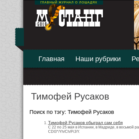
ГЛАВНЫЙ ЖУРНАЛ О ЛОШАДЯХ
Главная
Наши рубрики
Ре
Тимофей Русаков
Поиск по тэгу: Тимофей Русаков
Тимофей Русаков обыграл сам себя
С 22 по 25 мая в Испании, в Мадриде, в восьмой ра
CDI3*/Yh/Ch/P/J/Y.