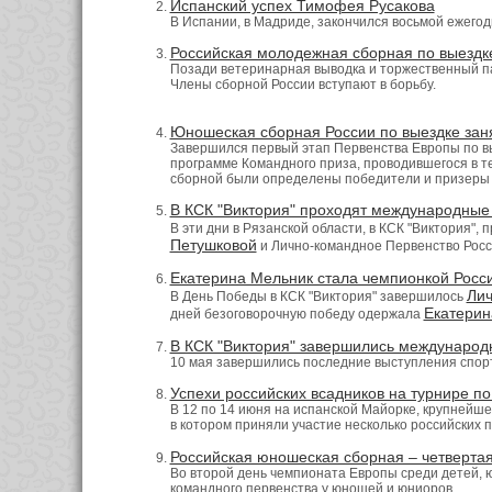
Испанский успех Тимофея Русакова
В Испании, в Мадриде, закончился восьмой ежегодны
Российская молодежная сборная по выездк
Позади ветеринарная выводка и торжественный п
Члены сборной России вступают в борьбу.
Юношеская сборная России по выездке зан
Завершился первый этап Первенства Европы по вы
программе Командного приза, проводившегося в т
сборной были определены победители и призеры 
В КСК "Виктория" проходят международные
В эти дни в Рязанской области, в КСК "Виктория"
Петушковой
и Лично-командное Первенство Росс
Екатерина Мельник стала чемпионкой Росс
Лич
В День Победы в КСК "Виктория" завершилось
Екатерин
дней безоговорочную победу одержала
В КСК "Виктория" завершились международ
10 мая завершились последние выступления спортс
Успехи российских всадников на турнире по
В 12 по 14 июня на испанской Майорке,
крупнейше
в котором приняли участие несколько российских п
Российская юношеская сборная – четвертая
Во второй день чемпионата Европы среди детей,
командного первенства у юношей и юниоров.