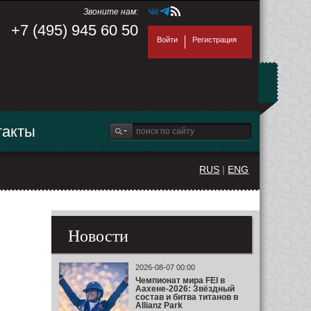
Звоните нам:
+7 (495) 945 60 50
Войти
Регистрация
такты
RUS
|
ENG
Новости
2026-08-07 00:00
Чемпионат мира FEI в
Аахене-2026: Звёздный
состав и битва титанов в
Allianz Park