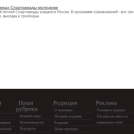
амках Спартакиады молодежи
VII летней Спартакиады учащихся России. В программе соревнований - все три
, выездка и троеборье.
я
Наши
Редакция
Реклама
рубрики
О компании
Реклама в журнале
Конный спорт
История создания
Реклама на сайте и в
Коннозаводство
социальных сетях
нников
Редакция
Ипподром
событий
Наши партнеры