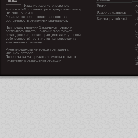
К
Издание зарегистрировано в
Видео
Комитете РФ по печати, регистрационный номер
К
Юмор от конников
ПИ №ФС77-26476.
Редакция не несет ответственность за
И
Календарь событий
достоверность рекламных материалов.
С
При предоставлении Заказчиком готового
рекламного макета, Заказчик гарантирует
С
соблюдение авторских прав (интеллектуальной
Э
собственности) третьих лиц на произведения,
включенные в рекламу.
Г
Мнение редакции не всегда совпадает с
В
мнением авторов.
Перепечатка материалов возможна только с
И
письменного разрешения редакции.
З