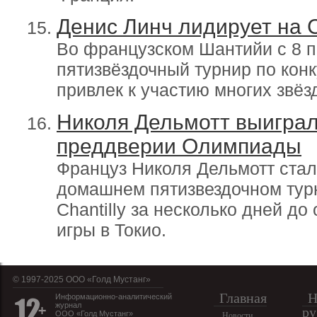
Денис Линч лидирует на 
Во французском Шантийи с 8 п
пятизвёздочный турнир по конку
привлек к участию многих звёз
Николя Дельмотт выиграл
преддверии Олимпиады
Француз Николя Дельмотт стал
домашнем пятизвездочном турн
Chantilly за несколько дней д
игры в Токио.
© 1997-2025 OOO «Голд Мустанг»
Главная
Н
Информационно-аналитический
журнал
ру
ООО «Голд Мустанг»
Новости