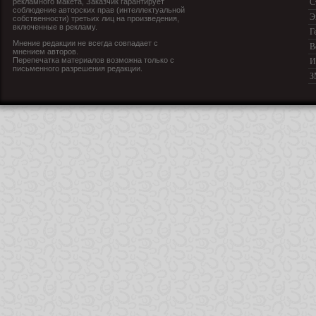
рекламного макета, Заказчик гарантирует
С
соблюдение авторских прав (интеллектуальной
Э
собственности) третьих лиц на произведения,
включенные в рекламу.
Г
Мнение редакции не всегда совпадает с
В
мнением авторов.
Перепечатка материалов возможна только с
И
письменного разрешения редакции.
З