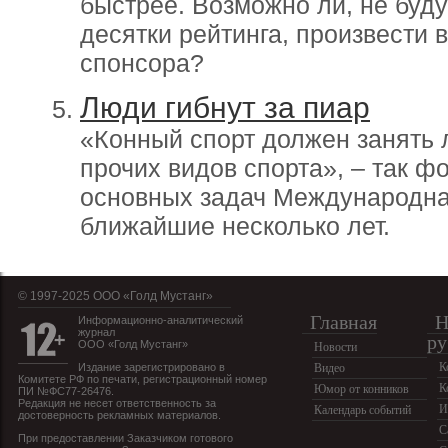
быстрее. Возможно ли, не буд
десятки рейтинга, произвести 
спонсора?
Люди гибнут за пиар
«Конный спорт должен занять
прочих видов спорта», – так ф
основных задач Международна
ближайшие несколько лет.
© 1997-2025 OOO «Голд Мустанг»
Главная
Н
Информационно-аналитический
журнал
ру
ООО «Голд Мустанг»
Новости
К
Издание зарегистрировано в
Видео
Комитете РФ по печати, регистрационный номер
К
Юмор от конников
ПИ №ФС77-26476.
Редакция не несет ответственность за
И
Календарь событий
достоверность рекламных материалов.
С
При предоставлении Заказчиком готового