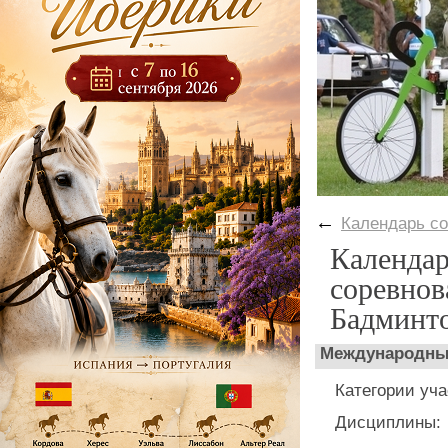
←
Календарь с
Календа
соревнов
Бадминт
Международные
Категории у
Дисциплины