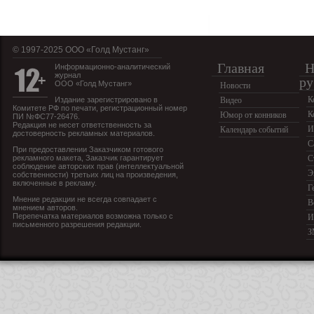
© 1997-2025 OOO «Голд Мустанг»
Главная
Н
Информационно-аналитический
журнал
ру
ООО «Голд Мустанг»
Новости
К
Издание зарегистрировано в
Видео
Комитете РФ по печати, регистрационный номер
К
Юмор от конников
ПИ №ФС77-26476.
Редакция не несет ответственность за
И
Календарь событий
достоверность рекламных материалов.
С
При предоставлении Заказчиком готового
рекламного макета, Заказчик гарантирует
С
соблюдение авторских прав (интеллектуальной
Э
собственности) третьих лиц на произведения,
включенные в рекламу.
Г
Мнение редакции не всегда совпадает с
В
мнением авторов.
Перепечатка материалов возможна только с
И
письменного разрешения редакции.
З