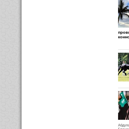
пров
конн
Абдула