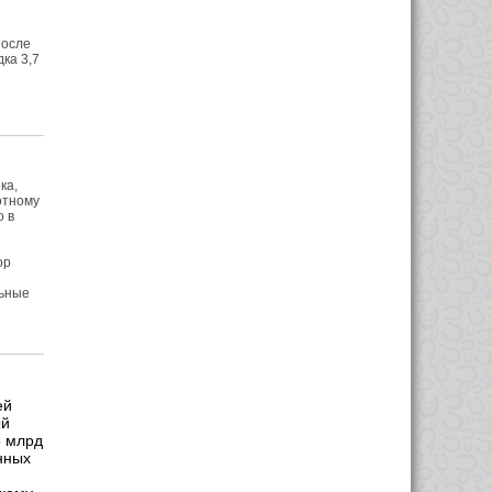
после
ка 3,7
ка,
отному
о в
и
ор
льные
ей
ый
5 млрд
нных