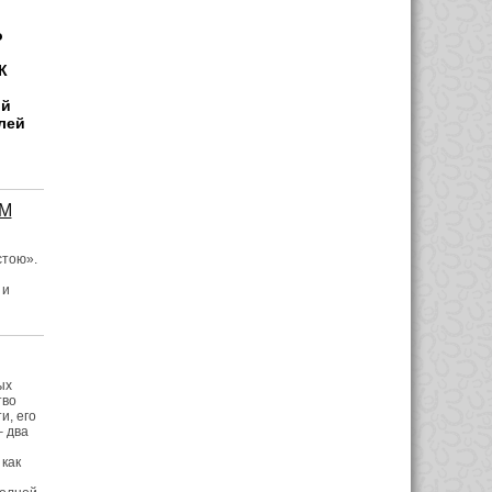
о
К
ой
лей
ЗМ
стою».
 и
ых
тво
и, его
– два
 как