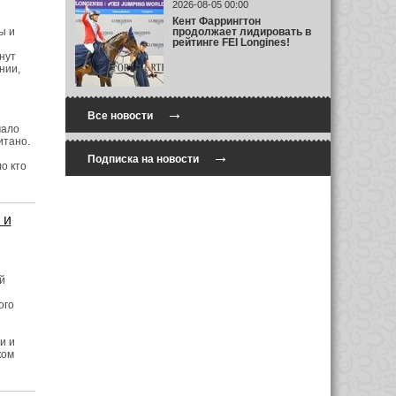
2026-08-05 00:00
Кент Фаррингтон
продолжает лидировать в
ы и
рейтинге FEI Longines!
нут
нии,
→
Все новости
мало
итано.
→
Подписка на новости
о кто
 и
й
ого
и и
ком