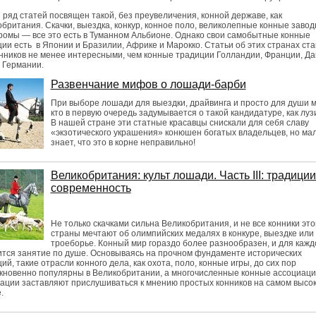
ряд статей посвящен такой, без преувеличения, конной державе, как
британия. Скачки, выездка, конкур, конное поло, великолепные конные завод
омы — все это есть в Туманном Альбионе. Однако свои самобытные конные
ии есть в Японии и Бразилии, Африке и Марокко. Статьи об этих странах ста
нников не менее интересными, чем конные традиции Голландии, Франции, Да
 Германии.
Развенчание мифов о лошади-барби
При выборе лошади для выездки, драйвинга и просто для души 
кто в первую очередь задумывается о такой кандидатуре, как луз
В нашей стране эти статные красавцы снискали для себя славу
«экзотического украшения» конюшен богатых владельцев, но мал
знает, что это в корне неправильно!
Великобритания: культ лошади. Часть III: традиции
современность
Не только скачками сильна Великобритания, и не все конники это
страны мечтают об олимпийских медалях в конкуре, выездке или
троеборье. Конный мир гораздо более разнообразен, и для кажд
тся занятие по душе. Основываясь на прочном фундаменте исторических
ий, такие отрасли конного дела, как охота, поло, конные игры, до сих пор
кновенно популярны в Великобритании, а многочисленные конные ассоциаци
ации заставляют прислушиваться к мнению простых конников на самом высо
.