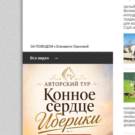
Целый 
Велико
ипподр
традиц
для ко
США и
ЗА ПОВОДОМ к Елизавете Ореховой
→
Все видео
находи
традиц
необы
федер
уровне