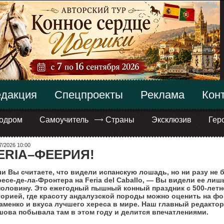
дакция
Спецпроекты
Реклама
Кон
одром
Самоучитель
Страны
Эксклюзив
Гер
7/2026 10:00
ERIA–ФЕЕРИЯ!
и Вы считаете, что видели испанскую лошадь, но ни разу не 
есе-де-ла-Фронтера на Feria del Caballo, — Вы видели ее лиш
половину. Это ежегодный пышный конный праздник с 500-летн
торией, где красоту андалузской породы можно оценить на фо
менко и вкуса лучшего хереса в мире. Наш главный редактор
шова побывала там в этом году и делится впечатлениями.