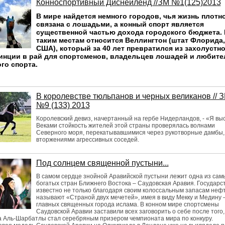
Конноспортивный Диснейленд //ЗМ №1(125)2013
В мире найдется немного городов, чья жизнь плотн
связана с лошадьми, а конный спорт является
существенной частью дохода городского бюджета. 
таким местам относится Веллингтон (штат Флорида,
США), который за 40 лет превратился из захолустн
инции в рай для спортсменов, владельцев лошадей и любите
ого спорта.
В королевстве тюльпанов и черных великанов // 
№9 (133) 2013
Королевский девиз, начертанный на гербе Нидерландов, - «Я вы
Веками стойкость жителей этой страны проверялась волнами
Северного моря, перекатывавшимися через рукотворные дамбы,
вторжениями агрессивных соседей.
Под солнцем священной пустыни...
В самом сердце знойной Аравийской пустыни лежит одна из сам
богатых стран Ближнего Востока – Саудовская Аравия. Государс
известно не только благодаря своим колоссальным запасам нефт
называют «Страной двух мечетей», имея в виду Мекку и Медину 
главных священных города ислама. В конном мире спортсмены
Саудовской Аравии заставили всех заговорить о себе после того,
 Аль-Шарбатлы стал серебряным призером чемпионата мира по конкуру.