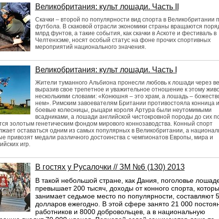
Великобритания: культ лошади. Часть II
Скачки – второй по популярности вид спорта в Великобритании 
футбола. В скаковой отрасли экономики страны вращаются поряд
млрд фунтов, а такие события, как скачки в Аскоте и фестиваль в
Челтенхэме, носят особый статус на фоне прочих спортивных
мероприятий национального значения.
Великобритания: культ лошади. Часть I
Жители туманного Альбиона пронесли любовь к лошади через ве
выразив свое трепетное и уважительное отношение к этому жив
несколькими словами: «Конюшня – это храм, а лошадь – божеств
нем». Римским завоевателям Британии противостояла конница 
боевые колесницы, рыцари короля Артура были неутомимыми
всадниками, а лошади английской чистокровной породы до сих п
ся золотым генетическим фондом мирового коннозаводства. Конный спорт
жает оставаться одним из самых популярных в Великобритании, а национа
е привозят медали различного достоинства с чемпионатов Европы, мира и
йских игр.
В гостях у Русалочки // ЗМ №6 (130) 2013
В такой небольшой стране, как Дания, поголовье лошад
превышает 200 тысяч, доходы от конного спорта, котор
занимает седьмое место по популярности, составляют 
долларов ежегодно. В этой сфере занято 21 000 постоя
работников и 8000 добровольцев, а в национальную