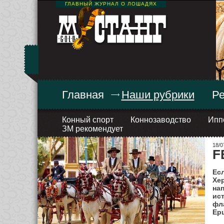
ГЛАВНЫЙ ЖУРНАЛ О ЛОШАДЯХ
Главная
Наши рубрики
Ре
Конный спорт
Коннозаводство
Ипп
ЗМ рекомендует
18/0
F
Есл
Хер
на
ис
фла
Ер