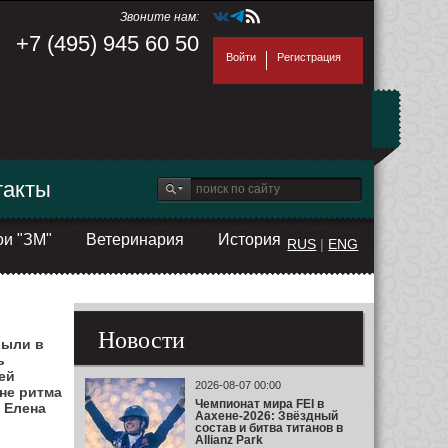
Звоните нам:
+7 (495) 945 60 50
Войти
Регистрация
такты
ои "ЗМ"
Ветеринария
История
RUS
|
ENG
Новости
были в
ь
ей
2026-08-07 00:00
не ритма
Чемпионат мира FEI в
 Елена
Аахене-2026: Звёздный
состав и битва титанов в
Allianz Park