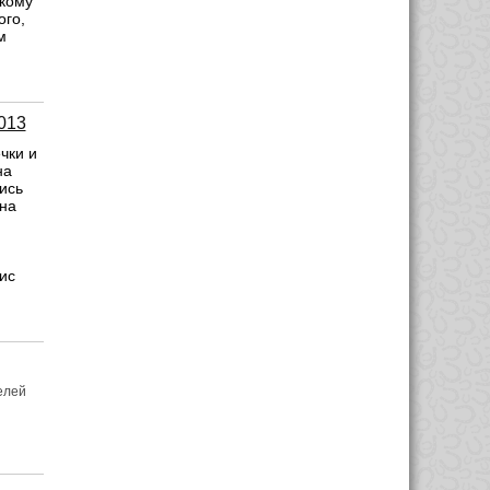
 кому
ого,
м
013
чки и
на
ись
 на
ис
елей