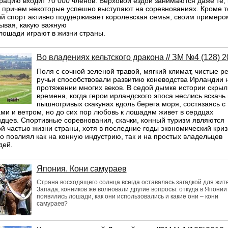
ацию входит 70 000 членов. Верховой ездой занимаются даже те,
, причем некоторые успешно выступают на соревнованиях. Кроме т
й спорт активно поддерживает королевская семья, своим примеро
ывая, какую важную
лошади играют в жизни страны.
Во владениях кельтского дракона // ЗМ №4 (128) 2
Поля с сочной зеленой травой, мягкий климат, чистые ре
ручьи способствовали развитию коневодства Ирландии 
протяжении многих веков. В седой дымке истории скрыл
времена, когда герои ирландского эпоса неслись вскачь
пышногривых скакунах вдоль берега моря, состязаясь с
ми и ветром, но до сих пор любовь к лошадям живет в сердцах
дцев. Спортивные соревнования, скачки, конный туризм являются
й частью жизни страны, хотя в последние годы экономический криз
о повлиял как на конную индустрию, так и на простых владельцев
дей.
Япония. Кони самураев
Страна восходящего солнца всегда оставалась загадкой для жит
Запада, конников же волновали другие вопросы: откуда в Японии
появились лошади, как они использовались и какие они – кони
самураев?