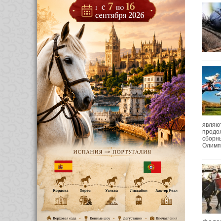
являют
продол
сборны
Олимпи