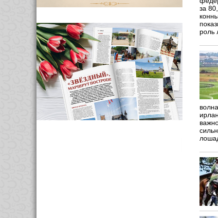
федер
за 80
конны
показ
роль 
волна
ирлан
важно
сильн
лоша