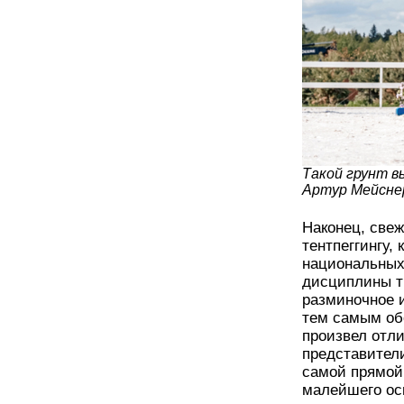
Такой грунт в
Артур Мейсне
Наконец, све
тентпеггингу,
национальных
дисциплины т
разминочное 
тем самым об
произвел отли
представители
самой прямой 
малейшего ос