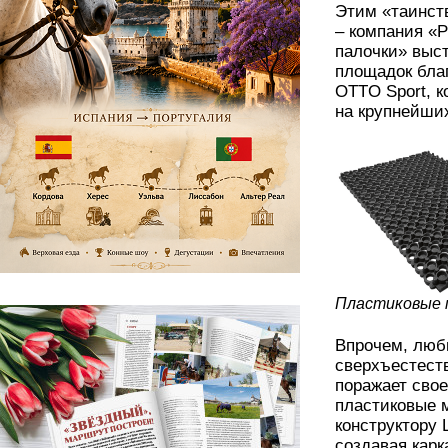
Этим «таинст
– компания «
палочки» выс
площадок бла
OTTO Sport, к
на крупнейших
Пластиковые 
Впрочем, люб
сверхъестеств
поражает свое
пластиковые 
конструктору
создавая карк