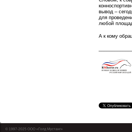
конноспортивн
вывод – сегод
для проведен
любой площад
А к кому обра
____________
© 1997-2025 OOO «Голд Мустанг»