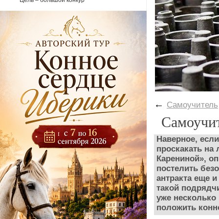
Цель – большой конкур
←
Самоучитель
Самоучит
Наверное, если
проскакать на 
Карениной», о
постелить безо
антракта еще и
такой подрядчи
уже несколько 
положить конн