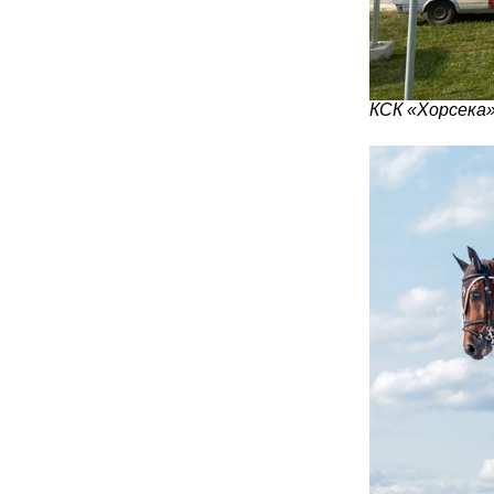
КСК «Хорсека»