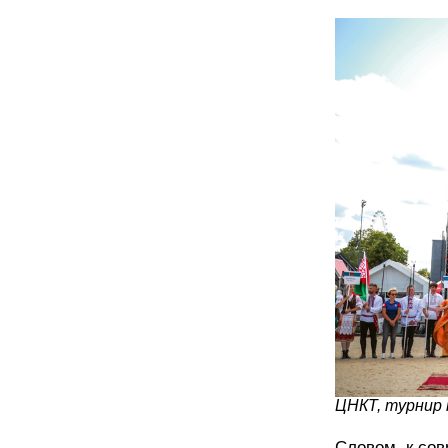
ЦНКТ, турнир
Словом, к со