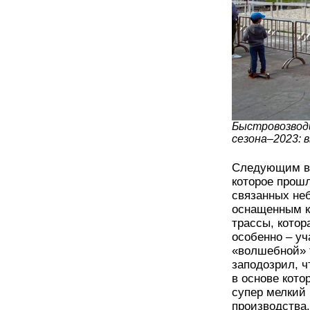
Быстровозвод
сезона–2023:
Следующим вы
которое прошл
связанных не
оснащенным к
трассы, котор
особенно – уч
«волшебной» т
заподозрил, 
в основе кот
супер мелкий
производства.