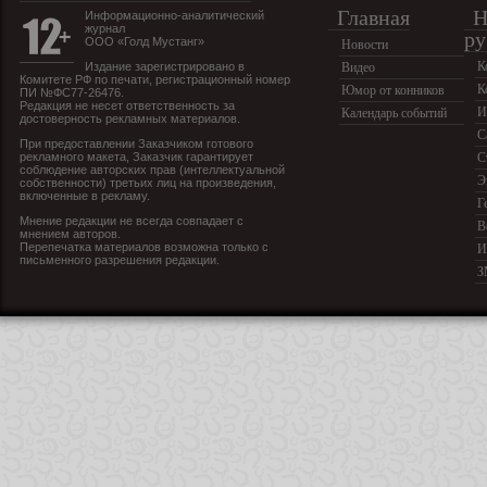
Главная
Н
Информационно-аналитический
журнал
ру
ООО «Голд Мустанг»
Новости
К
Издание зарегистрировано в
Видео
Комитете РФ по печати, регистрационный номер
К
Юмор от конников
ПИ №ФС77-26476.
Редакция не несет ответственность за
И
Календарь событий
достоверность рекламных материалов.
С
При предоставлении Заказчиком готового
рекламного макета, Заказчик гарантирует
С
соблюдение авторских прав (интеллектуальной
Э
собственности) третьих лиц на произведения,
включенные в рекламу.
Г
Мнение редакции не всегда совпадает с
В
мнением авторов.
Перепечатка материалов возможна только с
И
письменного разрешения редакции.
З