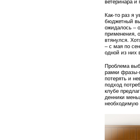
ветеринара и 
Как-то раз я 
бюджетный вып
ожидалось – о
применения, о
втянулся. Хо
– с мая по се
одной из них 
Проблема выб
рамки фразы-м
потерять и н
подход потреб
клубе предла
денники мень
необходимую 