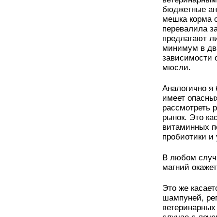
бюджетные ан
мешка корма о
перевалила за
предлагают л
минимум в два
зависимости о
мюсли.
Аналогично я
имеет опасны
рассмотреть 
рынок. Это к
витаминных по
пробиотики и 
В любом случ
магний окаже
Это же касает
шампуней, реп
ветеринарных 