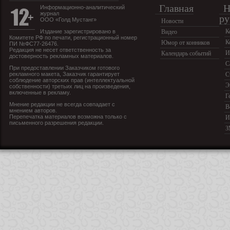
Главная
Н
Информационно-аналитический
журнал
ру
ООО «Голд Мустанг»
Новости
К
Издание зарегистрировано в
Видео
Комитете РФ по печати, регистрационный номер
К
Юмор от конников
ПИ №ФС77-26476.
Редакция не несет ответственность за
И
Календарь событий
достоверность рекламных материалов.
С
При предоставлении Заказчиком готового
рекламного макета, Заказчик гарантирует
С
соблюдение авторских прав (интеллектуальной
Э
собственности) третьих лиц на произведения,
включенные в рекламу.
Г
Мнение редакции не всегда совпадает с
В
мнением авторов.
Перепечатка материалов возможна только с
И
письменного разрешения редакции.
З