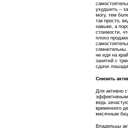
самостоятельн
ухудшить – зап
могу, тем бол
так просто, в
навыки, а пор
стоимости, чт
плохо продаю
самостоятельн
сомнительны…
не идя на кра
занятий с тре
сдачи лошади
Снизить акти
Для активно 
эффективным 
ведь зачастую
временного д
месячным бюд
Владельцы ак