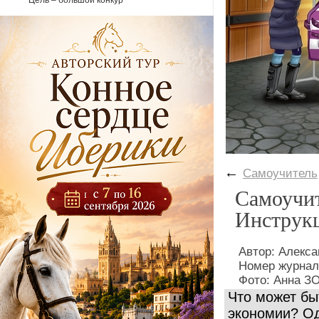
Цель – большой конкур
←
Самоучитель
Самоучит
Инструкц
Автор: Алекс
Номер журнал
Фото: Анна ЗО
Что может бы
экономии? Од