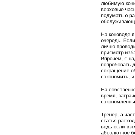
любимую коню
верховые часы
подумать о р
обслуживающи
На коноводе 
очередь. Есл
лично провод
присмотр изб
Впрочем, с н
попробовать 
сокращение об
сэкономить, и
На собственно
время, затрач
сэкономленны
Тренер, а час
статья расход
ведь если взг
абсолютное б