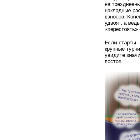
на трехдневны
накладные рас
взносов. Коне
удвоят, а вед
«перестоять» 
Если старты –
крупные турни
увидите знач
постое.