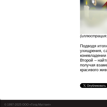
(иллюстрация: 
Подводя итоги
ухищрения, с
коневладении 
Второй – найт
получая взаме
красивого жив
© 1997-2025 OOO «Голд Мустанг»