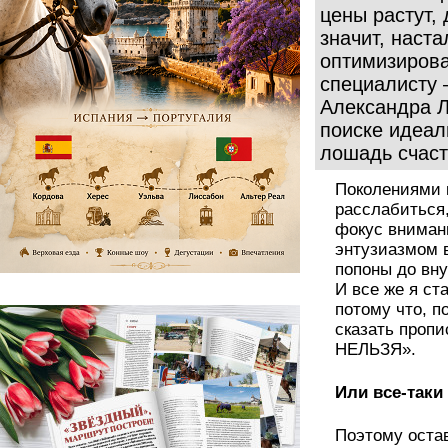
цены растут,
значит, наста
оптимизирова
специалисту 
Александра Л
поиске идеал
лошадь счаст
Поколениями к
расслабиться
фокус вниман
энтузиазмом в
попоны до вну
И все же я с
потому что, п
сказать про
НЕЛЬЗЯ».
Или все-таки
Поэтому оста