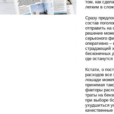
том, как сдел
легким в сло
Сразу предло
состав поголо
отправить на 
решение може
серьезного ф
оперативно – 
страдающий х
бесконечных д
где останутся
Кстати, о пос
расходов все 
лошади может
принимая так
факторы расх
траты на бенз
при выборе б
ухудшиться у
качественные 