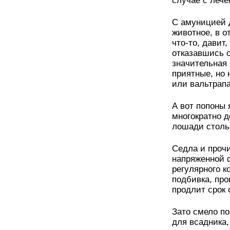
случае с лече
С амуницией д
животное, в о
что-то, давит
отказавшись о
значительная 
приятные, но 
или вальтрапа
А вот попоны 
многократно 
лошади столь 
Седла и проч
напряженной 
регулярного к
подбивка, про
продлит срок 
Зато смело п
для всадника,