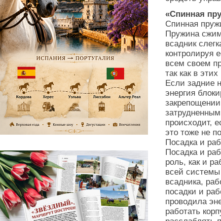
«Спинная пр
Спинная пружи
Пружина сжима
всадник слегк
контролируя е
всем своем пр
так как в этих
Если задние н
энергия блоки
закрепощении
затрудненным
происходит, е
это тоже не п
Посадка и раб
Посадка и раб
роль, как и р
всей системы
всадника, раб
посадки и ра
проводила эн
работать корп