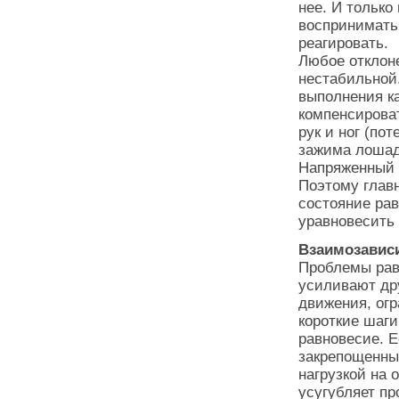
нее. И только
воспринимать
реагировать.
Любое отклон
нестабильной
выполнения ка
компенсирова
рук и ног (по
зажима лошади
Напряженный 
Поэтому главн
состояние рав
уравновесить
Взаимозави
Проблемы рав
усиливают др
движения, ог
короткие шаги
равновесие. Е
закрепощенные
нагрузкой на
усугубляет п