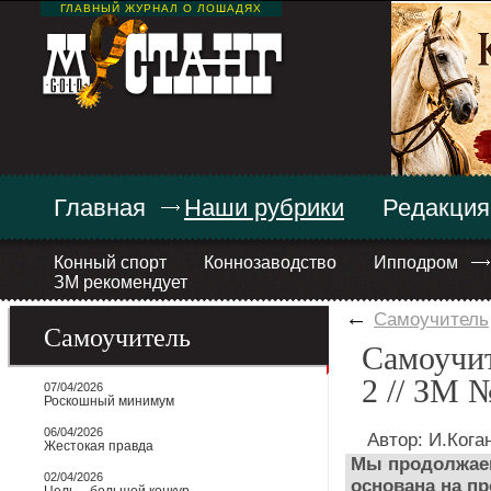
ГЛАВНЫЙ ЖУРНАЛ О ЛОШАДЯХ
Главная
Наши рубрики
Редакция
Конный спорт
Коннозаводство
Ипподром
ЗМ рекомендует
←
Самоучитель
Самоучитель
Самоучит
2 // ЗМ 
07/04/2026
Роскошный минимум
06/04/2026
Автор: И.Кога
Жестокая правда
Мы продолжаем 
02/04/2026
основана на п