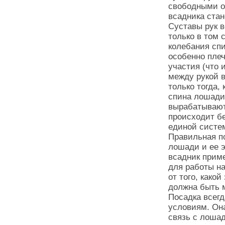
свободными от
всадника стан
Суставы рук в
только в том 
колебания спи
особенно пле
участия (что 
между рукой 
только тогда,
спина лошади 
вырабатывают 
происходит б
единой систе
Правильная по
лошади и ее 
всадник приме
для работы н
от того, како
должна быть 
Посадка всег
условиям. Он
связь с лоша