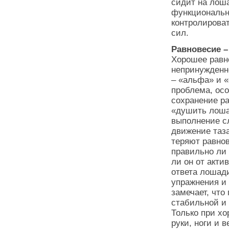
сидит на лоша
функционально
контролирова
сил.
Равновесие –
Хорошее равн
непринужденн
– «альфа» и «
проблема, ос
сохранение р
«душить лоша
выполнение с
движение таза
теряют равнов
правильно ли 
ли он от акти
ответа лошад
упражнения и 
замечает, что
стабильной и
Только при х
руки, ноги и 