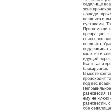
седалище всад
зоне происхо
лошади, прох
всадника и ам
суставами. Та
При помощи к
превращает э
спины лошади
всадника. Ур
поддерживать
костями и спи
идущей через 
Если таз и кр
блокируется.
В месте конт
происходит т
под вес всадн
Неправильное
равновесия. П
ему не нужно
равновесии, с
обе седалищн