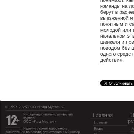
понимают, как
команды на ло
берут в расче
выезженной и
понятным и с
молодой или 
начальном эт
шенкеля и пов
поводом без 
одного средст
действия.
© 1997-2025 OOO «Голд Мустанг»
Главная
Н
Информационно-аналитический
журнал
ру
ООО «Голд Мустанг»
Новости
К
Издание зарегистрировано в
Видео
Комитете РФ по печати, регистрационный номер