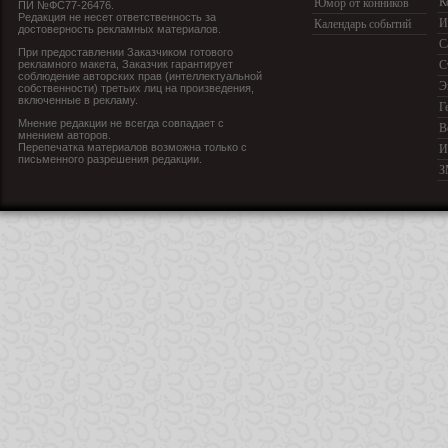
К
Юмор от конников
ПИ №ФС77-26476.
Редакция не несет ответственность за
И
Календарь событий
достоверность рекламных материалов.
С
При предоставлении Заказчиком готового
рекламного макета, Заказчик гарантирует
С
соблюдение авторских прав (интеллектуальной
Э
собственности) третьих лиц на произведения,
включенные в рекламу.
Г
Мнение редакции не всегда совпадает с
В
мнением авторов.
Перепечатка материалов возможна только с
И
письменного разрешения редакции.
З