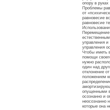
опору в руках
Проблемы рав
от «психическ
равновесие вс
равновесие те
Использовани
Перемещение 
естественным
управления и 
управления ос
Чтобы иметь 
помощи своег
нужно распол
один над друг
отклонение от
положением к
распределени
амортизирующ
опущенными в
осознанно и о
неосознанно н
которые она н