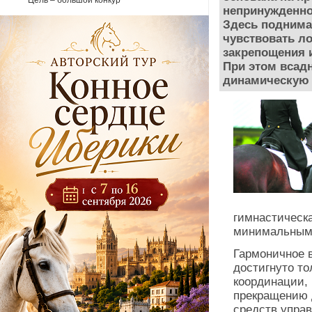
Цель – большой конкур
непринужденно
Здесь поднима
чувствовать л
закрепощения 
При этом всад
динамическую 
гимнастическ
минимальным
Гармоничное 
достигнуто т
координации,
прекращению д
средств упра