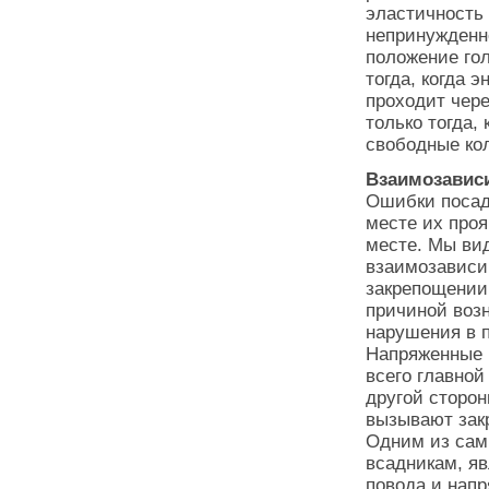
эластичность
непринужденн
положение го
тогда, когда э
проходит чер
только тогда,
свободные ко
Взаимозавис
Ошибки посад
месте их проя
месте. Мы ви
взаимозависи
закрепощении 
причиной воз
нарушения в п
Напряженные 
всего главной
другой сторо
вызывают закр
Одним из сам
всадникам, я
повода и напр