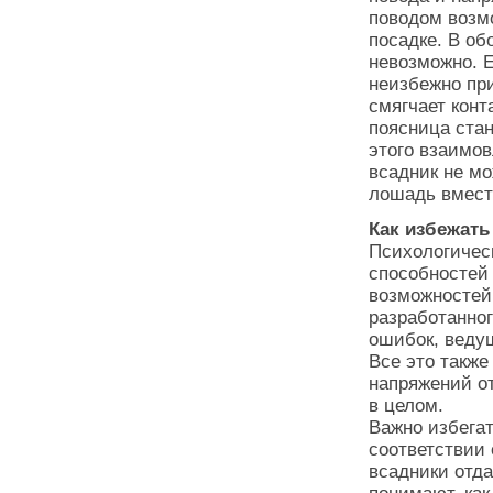
поводом возм
посадке. В об
невозможно. Е
неизбежно пр
смягчает конт
поясница ста
этого взаимо
всадник не мо
лошадь вместо
Как избежат
Психологическ
способностей 
возможностей
разработанног
ошибок, ведущ
Все это также
напряжений о
в целом.
Важно избега
соответствии
всадники отда