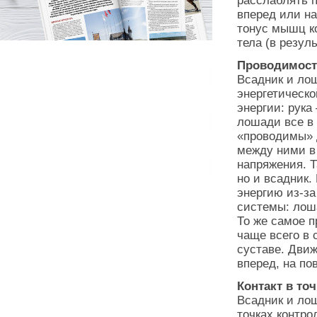
расслаблять п
вперед или на
тонус мышц ко
тела (в резул
Проводимост
Всадник и лош
энергетическо
энергии: рука
лошади все в 
«проводимы» 
между ними в 
напряжения. 
но и всадник.
энергию из-за
системы: лоша
То же самое п
чаще всего в 
суставе. Дви
вперед, на по
Контакт в то
Всадник и лош
точках контро