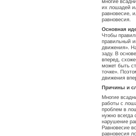
многие всадни
их лошадей и
равновесие, и
равновесия.
Основная ид
Чтобы правил
правильный и
движения». На
заду. В основ
вперед, схоже
может быть ст
точке». Поэто
движения впе
Причины и с
Многие всадн
работы с лош
проблем в ло
нужно всегда 
нарушение ра
Равновесие в
равновесия ло