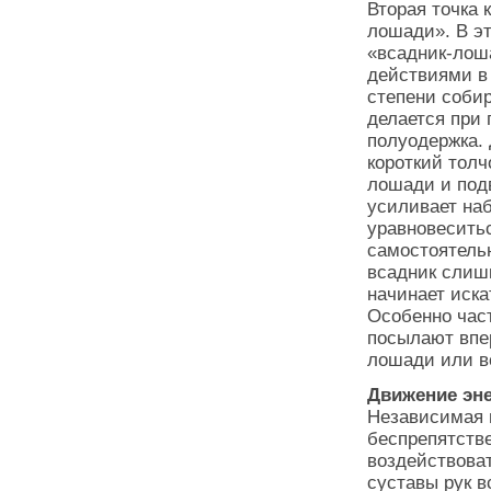
Вторая точка 
лошади». В эт
«всадник-лош
действиями в
степени собир
делается при 
полуодержка.
короткий толч
лошади и подв
усиливает наб
уравновеситьс
самостоятельн
всадник слиш
начинает иска
Особенно част
посылают впер
лошади или в
Движение эн
Независимая 
беспрепятстве
воздействоват
суставы рук в