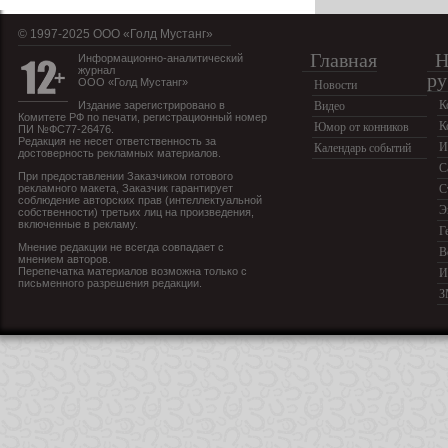
© 1997-2025 OOO «Голд Мустанг»
Главная
Н
Информационно-аналитический
журнал
ру
ООО «Голд Мустанг»
Новости
К
Издание зарегистрировано в
Видео
Комитете РФ по печати, регистрационный номер
К
Юмор от конников
ПИ №ФС77-26476.
Редакция не несет ответственность за
И
Календарь событий
достоверность рекламных материалов.
С
При предоставлении Заказчиком готового
рекламного макета, Заказчик гарантирует
С
соблюдение авторских прав (интеллектуальной
Э
собственности) третьих лиц на произведения,
включенные в рекламу.
Г
Мнение редакции не всегда совпадает с
В
мнением авторов.
Перепечатка материалов возможна только с
И
письменного разрешения редакции.
З