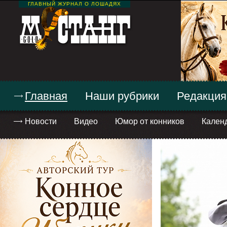
ГЛАВНЫЙ ЖУРНАЛ О ЛОШАДЯХ
Главная
Наши рубрики
Редакция
Новости
Видео
Юмор от конников
Кален