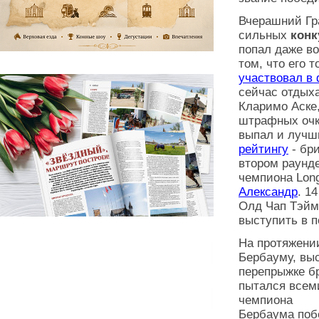
Вчерашний Гр
сильных
конк
попал даже во
том, что его 
участвовал в
сейчас отдыха
Кларимо Аске,
штрафных очк
выпал и луч
рейтингу
- бр
втором раунд
чемпиона Long
Александр
. 1
Олд Чап Тэйм
выступить в 
На протяжени
Бербауму, вы
перепрыжке б
пытался всем
чемпиона
Бербаума побе