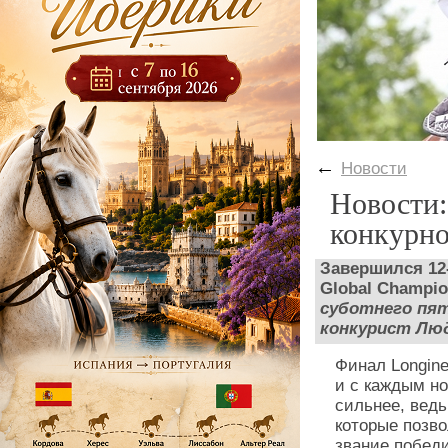
←
Новости
Новости:
конкурно
Завершился 12-
Global Champio
суботнего пят
конкурист Люд
Финал Longin
и с каждым н
сильнее, ведь
которые позв
звание победи