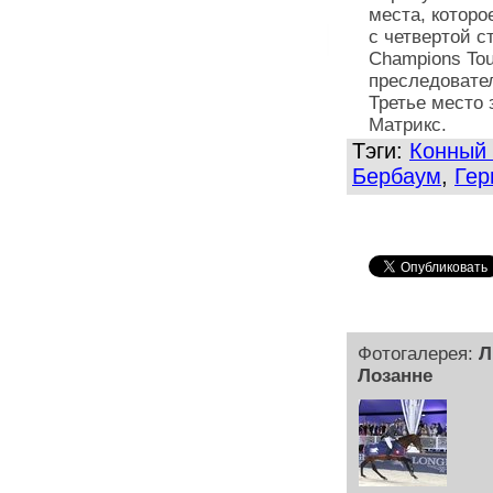
места, которо
с четвертой с
Champions To
преследовател
Третье место 
Матрикс.
Тэги:
Конный 
Бербаум
,
Гер
Фотогалерея:
Л
Лозанне