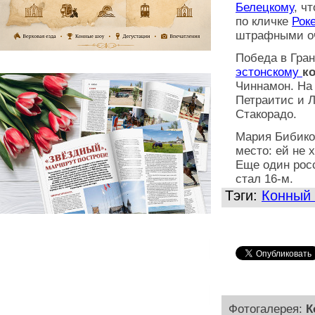
Белецкому
, ч
по кличке
Рок
штрафными о
Победа в Гран
эстонскому
к
Чиннамон. На
Петраитис и Л
Стакорадо.
Мария Бибико
место: ей не 
Еще один ро
стал 16-м.
Тэги:
Конный 
Фотогалерея:
К