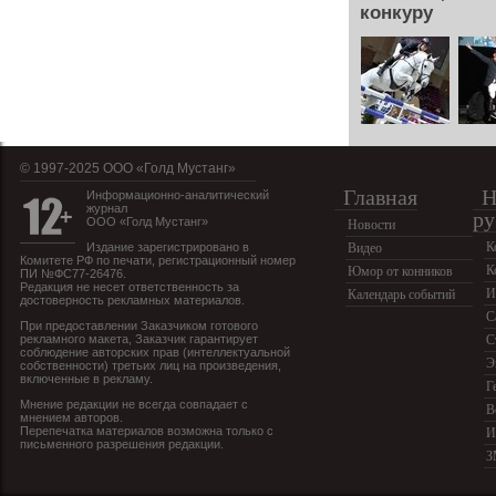
конкуру
© 1997-2025 OOO «Голд Мустанг»
Главная
Н
Информационно-аналитический
журнал
ру
ООО «Голд Мустанг»
Новости
К
Издание зарегистрировано в
Видео
Комитете РФ по печати, регистрационный номер
К
Юмор от конников
ПИ №ФС77-26476.
Редакция не несет ответственность за
И
Календарь событий
достоверность рекламных материалов.
С
При предоставлении Заказчиком готового
рекламного макета, Заказчик гарантирует
С
соблюдение авторских прав (интеллектуальной
Э
собственности) третьих лиц на произведения,
включенные в рекламу.
Г
Мнение редакции не всегда совпадает с
В
мнением авторов.
Перепечатка материалов возможна только с
И
письменного разрешения редакции.
З