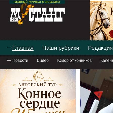
ГЛАВНЫЙ ЖУРНАЛ О ЛОШАДЯХ
Главная
Наши рубрики
Редакция
Новости
Видео
Юмор от конников
Кален