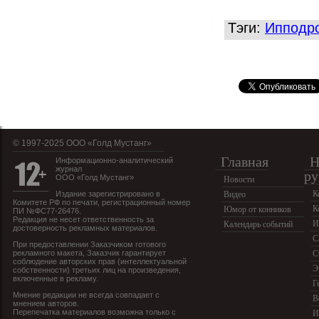
Тэги:
Ипподр
© 1997-2025 OOO «Голд Мустанг»
Главная
Н
Информационно-аналитический
журнал
ру
ООО «Голд Мустанг»
Новости
К
Издание зарегистрировано в
Видео
Комитете РФ по печати, регистрационный номер
К
Юмор от конников
ПИ №ФС77-26476.
Редакция не несет ответственность за
И
Календарь событий
достоверность рекламных материалов.
С
При предоставлении Заказчиком готового
рекламного макета, Заказчик гарантирует
С
соблюдение авторских прав (интеллектуальной
Э
собственности) третьих лиц на произведения,
включенные в рекламу.
Г
Мнение редакции не всегда совпадает с
В
мнением авторов.
Перепечатка материалов возможна только с
И