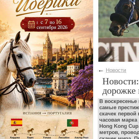
←
Новости
Новости:
дорожке 
В воскресенье
самые престиж
скачек
первой 
часовая марка
Hong Kong Cup
метров, провод
скачек
мира. П