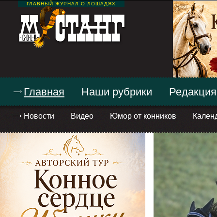
ГЛАВНЫЙ ЖУРНАЛ О ЛОШАДЯХ
Главная
Наши рубрики
Редакция
Новости
Видео
Юмор от конников
Кален