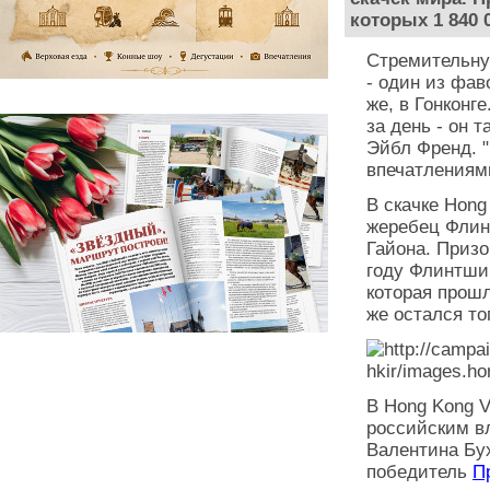
которых 1 840 
Стремительну
- один из фа
же, в Гонконг
за день - он 
Эйбл Френд. "
впечатлениям
В скачке Hong
жеребец Флин
Гайона. Приз
году Флинтши
которая прош
же остался то
В Hong Kong 
российским в
Валентина Бу
победитель
П