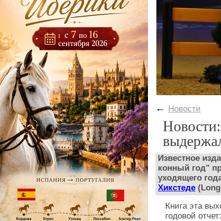
←
Новости
Новости:
выдержа
Известное изда
конный год" п
уходящего год
Хикстеде
(Longi
Книга эта вых
годовой отчет