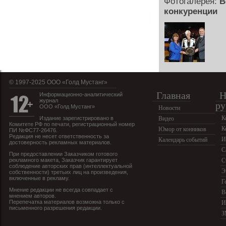
Фотогалерея:
В
конкуренции
© 1997-2025 OOO «Голд Мустанг»
Главная
Н
Информационно-аналитический
журнал
ру
ООО «Голд Мустанг»
Новости
К
Издание зарегистрировано в
Видео
Комитете РФ по печати, регистрационный номер
К
Юмор от конников
ПИ №ФС77-26476.
Редакция не несет ответственность за
И
Календарь событий
достоверность рекламных материалов.
С
При предоставлении Заказчиком готового
рекламного макета, Заказчик гарантирует
С
соблюдение авторских прав (интеллектуальной
Э
собственности) третьих лиц на произведения,
включенные в рекламу.
Г
Мнение редакции не всегда совпадает с
В
мнением авторов.
Перепечатка материалов возможна только с
И
письменного разрешения редакции.
З