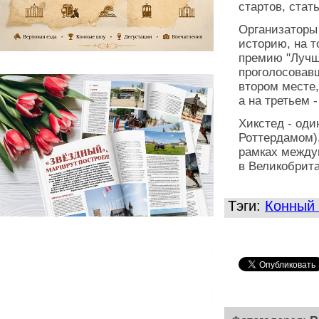
стартов, стать
Организаторы
историю, на 
премию "Лучше
проголосовав
втором месте
а на третьем 
Хикстед - оди
Роттердамом)
рамках между
в Великобрит
Тэги:
Конный 