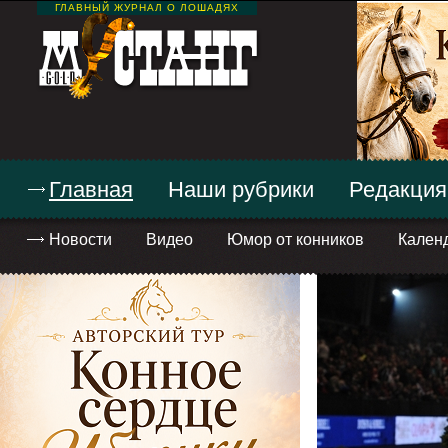
ГЛАВНЫЙ ЖУРНАЛ О ЛОШАДЯХ
Главная
Наши рубрики
Редакция
Новости
Видео
Юмор от конников
Кален