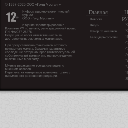
© 1997-2025 OOO «Голд Мустанг»
Главная
Н
Информационно-аналитический
журнал
ру
ООО «Голд Мустанг»
Новости
К
Издание зарегистрировано в
Видео
Комитете РФ по печати, регистрационный номер
К
Юмор от конников
ПИ №ФС77-26476.
Редакция не несет ответственность за
И
Календарь событий
достоверность рекламных материалов.
С
При предоставлении Заказчиком готового
рекламного макета, Заказчик гарантирует
С
соблюдение авторских прав (интеллектуальной
Э
собственности) третьих лиц на произведения,
включенные в рекламу.
Г
Мнение редакции не всегда совпадает с
В
мнением авторов.
Перепечатка материалов возможна только с
И
письменного разрешения редакции.
З