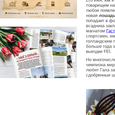
Его имя, как 
товарищем на
любое появле
новая
лошад
попадает в фо
всадника зак
магнатом
Гас
спортсмен, им
голландским 
больше года 
выездке FEI.
Но многочисл
чемпиона мир
любят Гала за
сдобренные шу