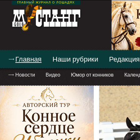
ГЛАВНЫЙ ЖУРНАЛ О ЛОШАДЯХ
Главная
Наши рубрики
Редакция
Новости
Видео
Юмор от конников
Кален