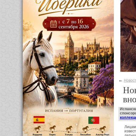
←
Новос
Нов
вн
Испанск
спонсор
коллекц
Лицами
извест
латыш