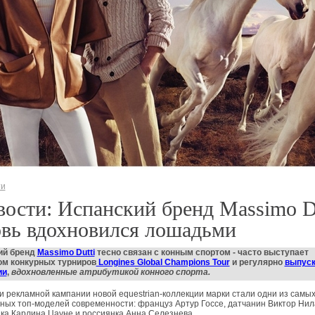
ти
ости: Испанский бренд Massimo D
овь вдохновился лошадьми
ий бренд
Massimo Dutti
тесно связан с конным спортом - часто выступает
ом конкурных турниров
Longines Global Champions Tour
и регулярно
выпуск
ии
,
вдохновленные атрибутикой конного спорта.
 рекламной кампании новой еquestrian-коллекции марки стали одни из самы
ных топ-моделей современности: француз Артур Госсе, датчанин Виктор Нил
ка Карлина Цауне и россиянка Анна Селезнева.