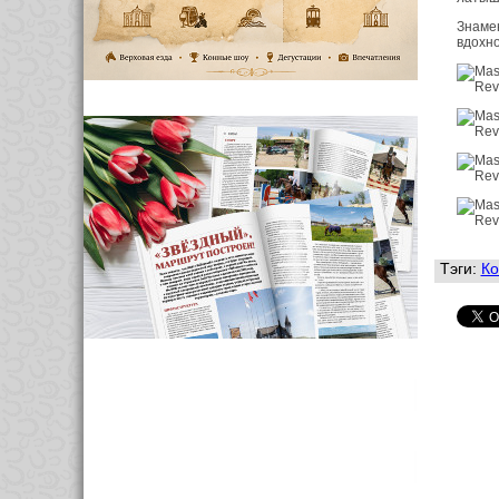
Знамен
вдохн
Тэги:
Ко