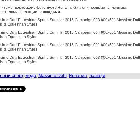
итому творческому фото-дуэту Hunter & Gatti они позируют с главными
овителями коллекции -
лошадьми
.
нный спорт
,
мода
,
Massimo Dutti
,
Испания
,
лошади