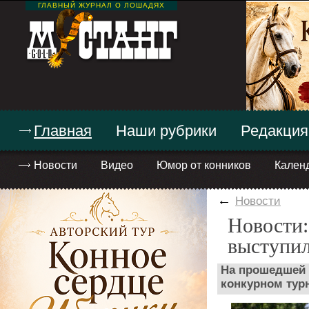
ГЛАВНЫЙ ЖУРНАЛ О ЛОШАДЯХ
Главная
Наши рубрики
Редакция
Новости
Видео
Юмор от конников
Кален
←
Новости
Новости:
выступил
На прошедшей 
конкурном тур