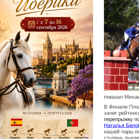
показал Миха
В Финале Плат
зачет рейтин
перепрыжку по
Наталья Бело
нашей пары по
ступень пьеде