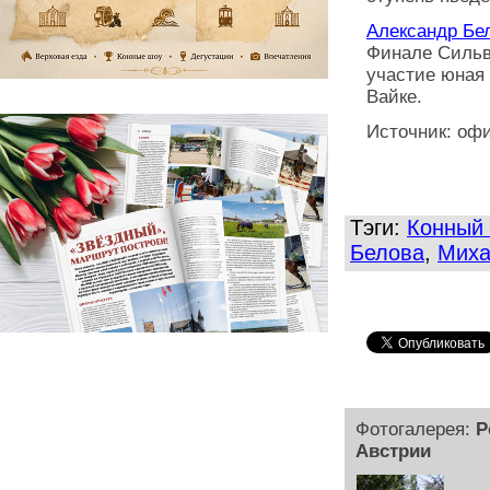
Александр Бе
Финале Сильве
участие юная 
Вайке.
Источник: оф
Тэги:
Конный 
Белова
,
Миха
Фотогалерея:
Р
Австрии