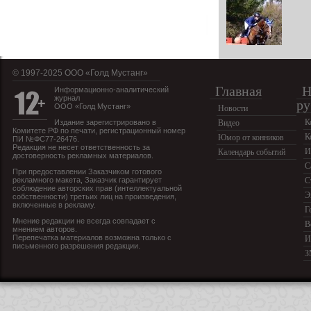
© 1997-2025 OOO «Голд Мустанг»
Главная
Н
Информационно-аналитический
журнал
ру
ООО «Голд Мустанг»
Новости
К
Издание зарегистрировано в
Видео
Комитете РФ по печати, регистрационный номер
К
Юмор от конников
ПИ №ФС77-26476.
Редакция не несет ответственность за
И
Календарь событий
достоверность рекламных материалов.
С
При предоставлении Заказчиком готового
рекламного макета, Заказчик гарантирует
С
соблюдение авторских прав (интеллектуальной
Э
собственности) третьих лиц на произведения,
включенные в рекламу.
Г
Мнение редакции не всегда совпадает с
В
мнением авторов.
Перепечатка материалов возможна только с
И
письменного разрешения редакции.
З