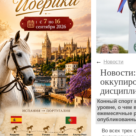
←
Новости
Новости:
оккупиро
дисципл
Конный спорт 
уровне, о чем 
ежемесячные р
опубликованны
Во всех трех