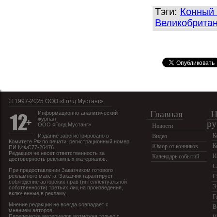
Тэги:
Конный 
Великобрита
© 1997-2025 OOO «Голд Мустанг»
Главная
Н
Информационно-аналитический
журнал
ру
ООО «Голд Мустанг»
Новости
К
Издание зарегистрировано в
Видео
Комитете РФ по печати, регистрационный номер
К
Юмор от конников
ПИ №ФС77-26476.
Редакция не несет ответственность за
И
Календарь событий
достоверность рекламных материалов.
С
При предоставлении Заказчиком готового
рекламного макета, Заказчик гарантирует
С
соблюдение авторских прав (интеллектуальной
Э
собственности) третьих лиц на произведения,
включенные в рекламу.
Г
Мнение редакции не всегда совпадает с
В
мнением авторов.
Перепечатка материалов возможна только с