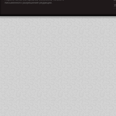
И
письменного разрешения редакции.
З