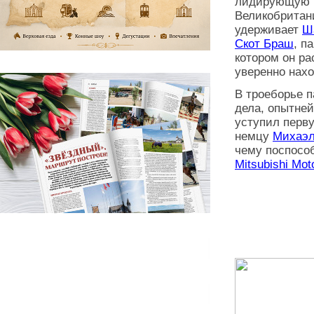
лидирующую 
Великобритани
удерживает
Ш
Скот Браш
, п
котором он ра
уверенно нахо
В троеборье 
дела, опытн
уступил перву
немцу
Михаэл
чему поспосо
Mitsubishi Mot