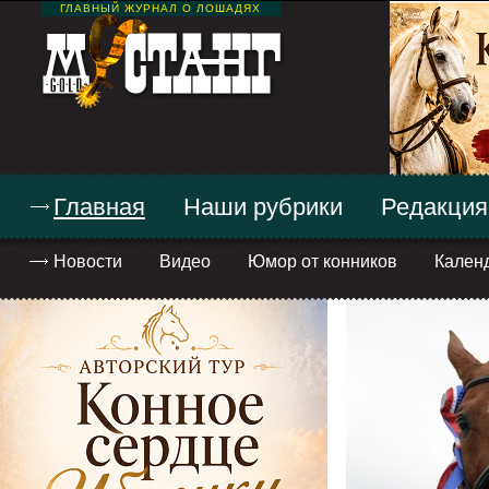
ГЛАВНЫЙ ЖУРНАЛ О ЛОШАДЯХ
Главная
Наши рубрики
Редакция
Новости
Видео
Юмор от конников
Кален