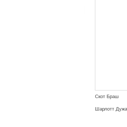
Скот Браш
Шарлотт Дужа