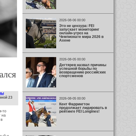
2026-08-06 00:00
Это не цензура: FEI
запускает мониторинг
онлайн-угроз на
Чемпионате мира 2026 в
Ахене
2026-08-05 00:00
Дегтярев назвал причины
успешной борьбы по
ался
возвращению российских
спортсменов
ны
нной 23
2026-08-05 00:00
Кент Фаррингтон
продолжает лидировать в
м-то
рейтинге FEI Longines!
т на
 в