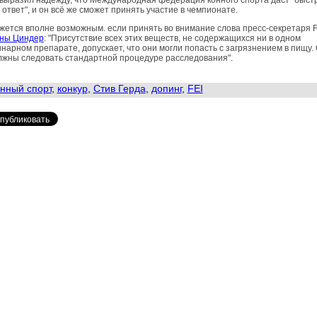
выразил надежду, что Международная федерация конного спорта даст "быст
 ответ", и он всё же сможет принять участие в чемпионате.
жется вполне возможным. если принять во внимание слова пресс-секретаря F
ны Циндер
: "Присутствие всех этих веществ, не содержащихся ни в одном
нарном препарате, допускает, что они могли попасть с загрязнением в пищу.
лжны следовать стандартной процедуре расследования".
нный спорт
,
конкур
,
Стив Герда
,
допинг
,
FEI