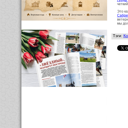
Герда
четкий
Это ка
Сабри
ветери
мы до
Тэги:
Ко