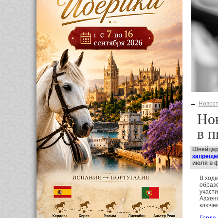
←
Новос
Нов
в 
Швейцарс
запреще
июля в 
В ходе
образо
участи
Аахене
ключе