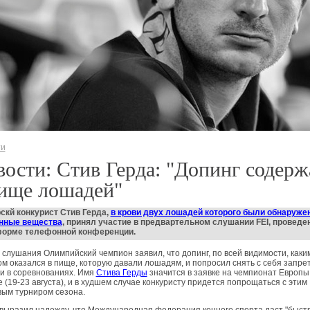
ти
ости: Стив Герда: "Допинг содерж
пище лошадей"
кй конкурист Стив Герда,
в крови двух лошадей которого были обнаруже
нные вещества
, принял участие в предвартельном слушании FEI, проведе
форме телефонной конференции.
 слушания Олимпийский чемпион заявил, что допинг, по всей видимости, каки
м оказался в пище, которую давали лошадям, и попросил снять с себя запре
и в соревнованиях. Имя
Стива Герды
значится в заявке на чемпионат Европы
 (19-23 августа), и в худшем случае конкуристу придется попрощаться с этим
вым турниром сезона.