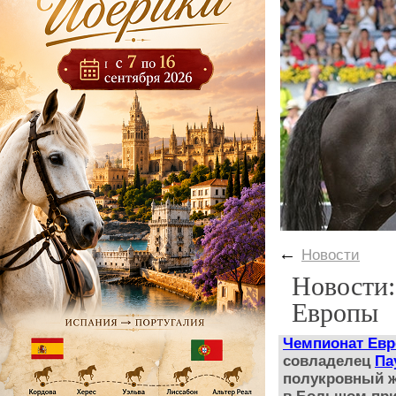
←
Новости
Новости:
Европы
Чемпионат Ев
совладелец
Па
полукровный ж