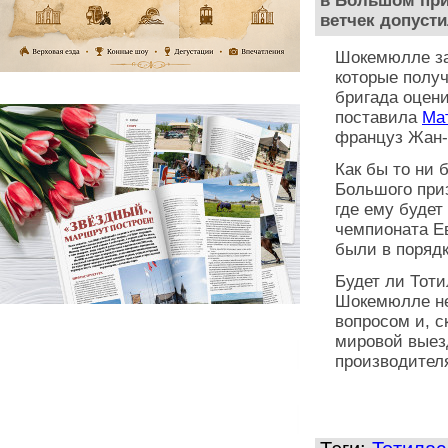
в Большом при
ветчек допусти
Шокемюлле зая
которые полу
бригада оцени
поставила
Ма
француз Жан-
Как бы то ни 
Большого приз
где ему буде
чемпионата Е
были в порядк
Будет ли Тот
Шокемюлле не
вопросом и, с
мировой выезд
производител