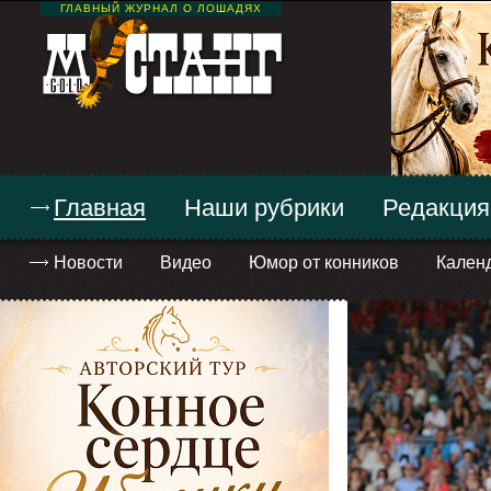
ГЛАВНЫЙ ЖУРНАЛ О ЛОШАДЯХ
Главная
Наши рубрики
Редакция
Новости
Видео
Юмор от конников
Кален