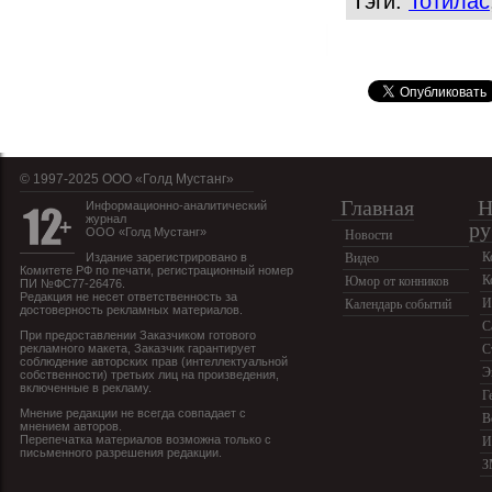
Тэги:
Тотилас
© 1997-2025 OOO «Голд Мустанг»
Главная
Н
Информационно-аналитический
журнал
ру
ООО «Голд Мустанг»
Новости
К
Издание зарегистрировано в
Видео
Комитете РФ по печати, регистрационный номер
К
Юмор от конников
ПИ №ФС77-26476.
Редакция не несет ответственность за
И
Календарь событий
достоверность рекламных материалов.
С
При предоставлении Заказчиком готового
рекламного макета, Заказчик гарантирует
С
соблюдение авторских прав (интеллектуальной
Э
собственности) третьих лиц на произведения,
включенные в рекламу.
Г
Мнение редакции не всегда совпадает с
В
мнением авторов.
Перепечатка материалов возможна только с
И
письменного разрешения редакции.
З