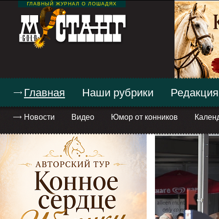
ГЛАВНЫЙ ЖУРНАЛ О ЛОШАДЯХ
Главная
Наши рубрики
Редакция
Новости
Видео
Юмор от конников
Кален