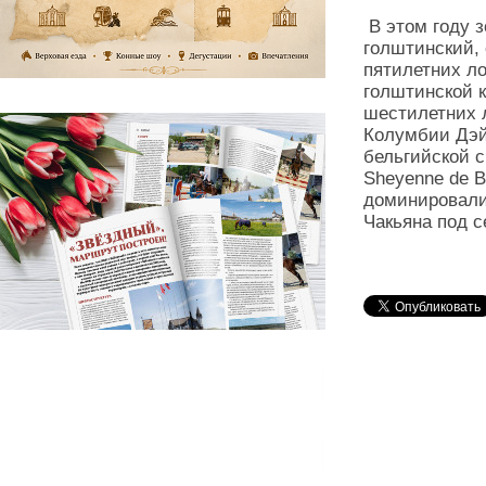
В этом году з
голштинский, 
пятилетних л
голштинской к
шестилетних 
Колумбии Дэй
бельгийской с
Sheyenne de B
доминировали
Чакьяна под 