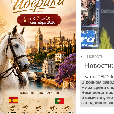
←
Новости
Новости:
Фото: FEI/Dir
В конном заво
мира среди сп
Чемпионат пров
и семи лет, е
заводчиков сп