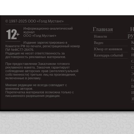
© 1997-2025 OOO «Голд Мустанг»
Главная
Н
Информационно-аналитический
журнал
ру
ООО «Голд Мустанг»
Новости
К
Издание зарегистрировано в
Видео
Комитете РФ по печати, регистрационный номер
К
Юмор от конников
ПИ №ФС77-26476.
Редакция не несет ответственность за
И
Календарь событий
достоверность рекламных материалов.
С
При предоставлении Заказчиком готового
рекламного макета, Заказчик гарантирует
С
соблюдение авторских прав (интеллектуальной
Э
собственности) третьих лиц на произведения,
включенные в рекламу.
Г
Мнение редакции не всегда совпадает с
В
мнением авторов.
Перепечатка материалов возможна только с
И
письменного разрешения редакции.
З