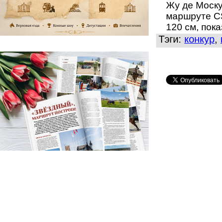
Жу де Моску
маршруте
C
120 см, пок
Тэги:
конкур
,