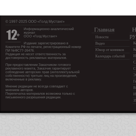
© 1997-2025 OOO «Голд Мустанг»
Главная
Н
Информационно-аналитический
журнал
ру
ООО «Голд Мустанг»
Новости
К
Издание зарегистрировано в
Видео
Комитете РФ по печати, регистрационный номер
К
Юмор от конников
ПИ №ФС77-26476.
Редакция не несет ответственность за
И
Календарь событий
достоверность рекламных материалов.
С
При предоставлении Заказчиком готового
рекламного макета, Заказчик гарантирует
С
соблюдение авторских прав (интеллектуальной
Э
собственности) третьих лиц на произведения,
включенные в рекламу.
Г
Мнение редакции не всегда совпадает с
В
мнением авторов.
Перепечатка материалов возможна только с
И
письменного разрешения редакции.
З