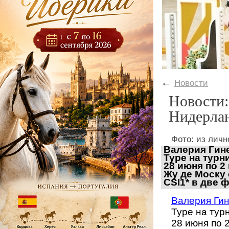
←
Новости
Новости:
Нидерлан
Фото: из личн
Валерия Гине
Туре на турн
28 июня по 2
Жу де Моску 
CSI1*
в две ф
Валерия Ги
Туре на тур
28 июня по 