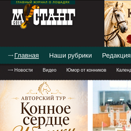
ГЛАВНЫЙ ЖУРНАЛ О ЛОШАДЯХ
Главная
Наши рубрики
Редакция
Новости
Видео
Юмор от конников
Кален