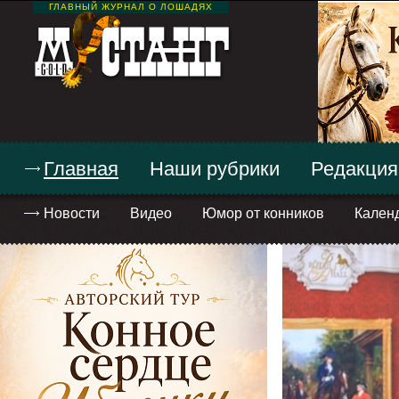
ГЛАВНЫЙ ЖУРНАЛ О ЛОШАДЯХ
Главная
Наши рубрики
Редакция
Новости
Видео
Юмор от конников
Кален