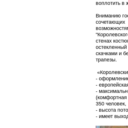
воплотить в 
Вниманию гос
сочетающих 
возможностя
"Королевског
стенах костю
остекленный 
скачками и б
трапезы.
«Королевски
- оформлени
- европейска
- максимальн
(комфортная 
350 человек,
- высота пот
- имеет выхо