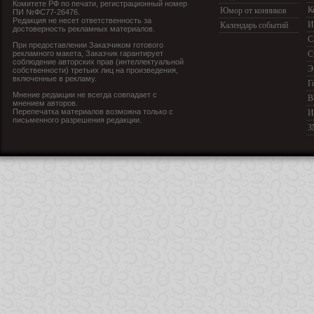
Комитете РФ по печати, регистрационный номер
К
Юмор от конников
ПИ №ФС77-26476.
Редакция не несет ответственность за
И
Календарь событий
достоверность рекламных материалов.
С
При предоставлении Заказчиком готового
рекламного макета, Заказчик гарантирует
С
соблюдение авторских прав (интеллектуальной
Э
собственности) третьих лиц на произведения,
включенные в рекламу.
Г
Мнение редакции не всегда совпадает с
В
мнением авторов.
Перепечатка материалов возможна только с
И
письменного разрешения редакции.
З