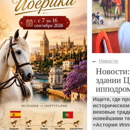
←
Новости
Новости:
здании Ц
ипподро
Ищете, где п
историческом
вековые трад
новейшими те
«Астория Ипп