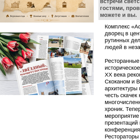
встречи светс
гостями, про
можете и вы.
Комплекс «А
дворец в цен
рутинных дел
людей в нез
Ресторанные
историческое
XX века рек
Скоканом и В
архитектуры 
честь скачек
многочисленн
хроник. Тепе
мероприятие 
презентаций 
конференция
Рестораторы