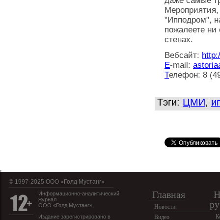
даже самые т
Мероприятия,
"Ипподром", н
пожалеете ни 
стенах.
Вебсайт:
http:
E
-mail:
astoria
Т
елефон: 8 (49
Тэги:
ЦМИ
,
и
© 1997-2025 OOO «Голд Мустанг»
Главная
Н
Информационно-аналитический
журнал
ру
ООО «Голд Мустанг»
Новости
К
Издание зарегистрировано в
Видео