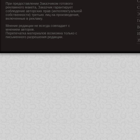
С
При предоставлении Заказчиком готового
рекламного макета, Заказчик гарантирует
С
соблюдение авторских прав (интеллектуальной
Э
собственности) третьих лиц на произведения,
включенные в рекламу.
Г
Мнение редакции не всегда совпадает с
В
мнением авторов.
Перепечатка материалов возможна только с
И
письменного разрешения редакции.
З