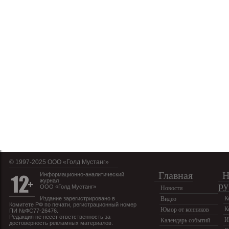
© 1997-2025 OOO «Голд Мустанг»
Главная
Н
Информационно-аналитический
журнал
ру
ООО «Голд Мустанг»
Новости
К
Издание зарегистрировано в
Видео
Комитете РФ по печати, регистрационный номер
К
Юмор от конников
ПИ №ФС77-26476.
Редакция не несет ответственность за
И
Календарь событий
достоверность рекламных материалов.