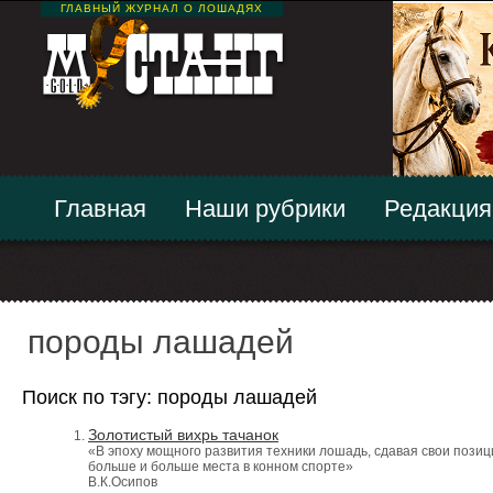
ГЛАВНЫЙ ЖУРНАЛ О ЛОШАДЯХ
Главная
Наши рубрики
Редакция
породы лашадей
Поиск по тэгу: породы лашадей
Золотистый вихрь тачанок
«В эпоху мощного развития техники лошадь, сдавая свои позици
больше и больше места в конном спорте»
В.К.Осипов