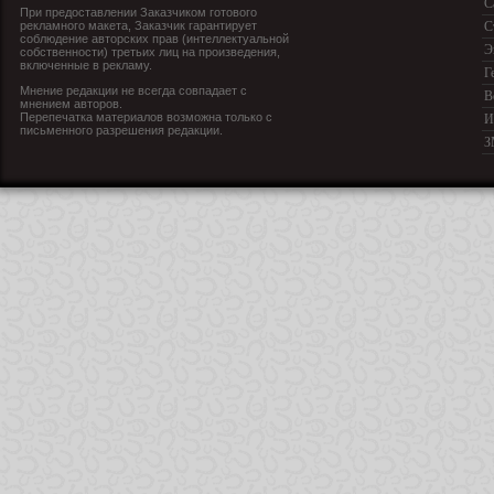
С
При предоставлении Заказчиком готового
рекламного макета, Заказчик гарантирует
С
соблюдение авторских прав (интеллектуальной
Э
собственности) третьих лиц на произведения,
включенные в рекламу.
Г
Мнение редакции не всегда совпадает с
В
мнением авторов.
Перепечатка материалов возможна только с
И
письменного разрешения редакции.
З