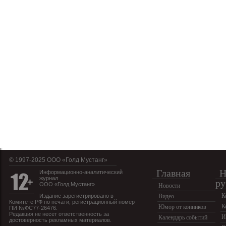
© 1997-2025 OOO «Голд Мустанг»
Главная
Н
Информационно-аналитический
журнал
ру
ООО «Голд Мустанг»
Новости
К
Издание зарегистрировано в
Видео
Комитете РФ по печати, регистрационный номер
К
Юмор от конников
ПИ №ФС77-26476.
Редакция не несет ответственность за
И
Календарь событий
достоверность рекламных материалов.