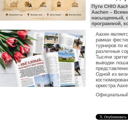
Пути CHIO Aach
Aachen – Всем
насыщенный, о
программой, ко
Аахен являетс
рамках фести
турниров по к
различные сор
Тысячи зрите
выводки лоша
представлени
Одной из виз
костюмирован
оркестра Аахе
Официальный