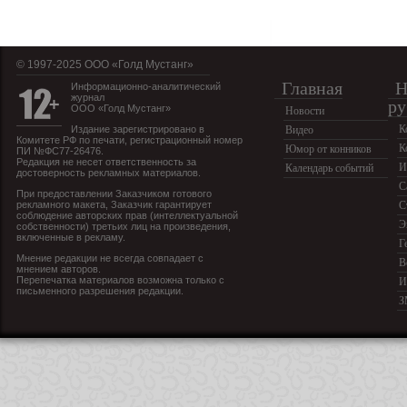
© 1997-2025 OOO «Голд Мустанг»
Главная
Н
Информационно-аналитический
журнал
ру
ООО «Голд Мустанг»
Новости
К
Издание зарегистрировано в
Видео
Комитете РФ по печати, регистрационный номер
К
Юмор от конников
ПИ №ФС77-26476.
Редакция не несет ответственность за
И
Календарь событий
достоверность рекламных материалов.
С
При предоставлении Заказчиком готового
рекламного макета, Заказчик гарантирует
С
соблюдение авторских прав (интеллектуальной
Э
собственности) третьих лиц на произведения,
включенные в рекламу.
Г
Мнение редакции не всегда совпадает с
В
мнением авторов.
Перепечатка материалов возможна только с
И
письменного разрешения редакции.
З