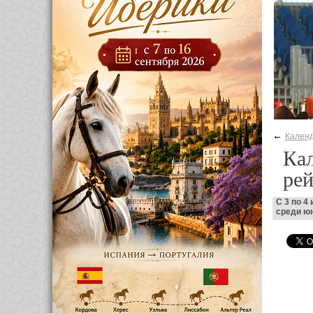
←
Календ
Кал
ре
С 3 по 4
среди юн