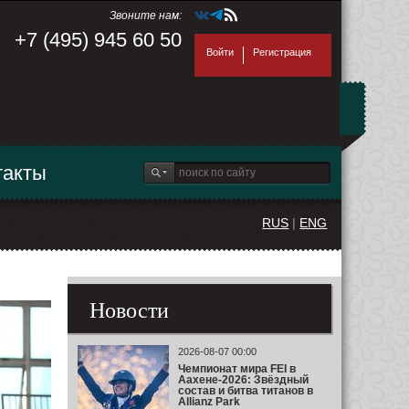
Звоните нам:
+7 (495) 945 60 50
Войти
Регистрация
такты
RUS
|
ENG
Новости
2026-08-07 00:00
Чемпионат мира FEI в
Аахене-2026: Звёздный
состав и битва титанов в
Allianz Park