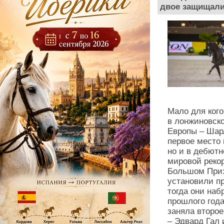
двое защищали
Мало для кого
в лонжиновск
Европы – Шар
первое место 
но и в дебют
мировой реко
Большом Приз
установили п
тогда они на
прошлого года
заняла второе
– Эдвард Гал 