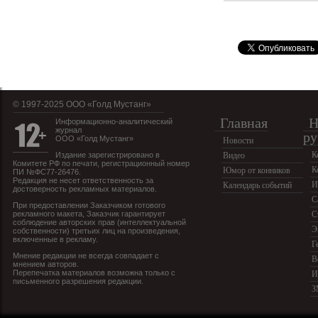
© 1997-2025 OOO «Голд Мустанг»
Главная
Н
Информационно-аналитический
журнал
ру
ООО «Голд Мустанг»
Новости
К
Издание зарегистрировано в
Видео
Комитете РФ по печати, регистрационный номер
К
Юмор от конников
ПИ №ФС77-26476.
Редакция не несет ответственность за
И
Календарь событий
достоверность рекламных материалов.
С
При предоставлении Заказчиком готового
рекламного макета, Заказчик гарантирует
С
соблюдение авторских прав (интеллектуальной
Э
собственности) третьих лиц на произведения,
включенные в рекламу.
Г
Мнение редакции не всегда совпадает с
В
мнением авторов.
Перепечатка материалов возможна только с
И
письменного разрешения редакции.
З