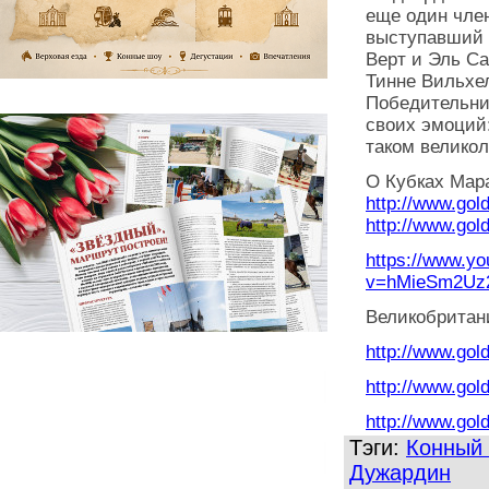
еще один член
выступавший 
Верт и Эль Са
Тинне Вильхе
Победительни
своих эмоций:
таком великол
О Кубках Мар
http://www.gol
http://www.gol
https://www.y
v=hMieSm2Uz
Великобритан
http://www.gol
http://www.gol
http://www.gol
Тэги:
Конный 
Дужардин