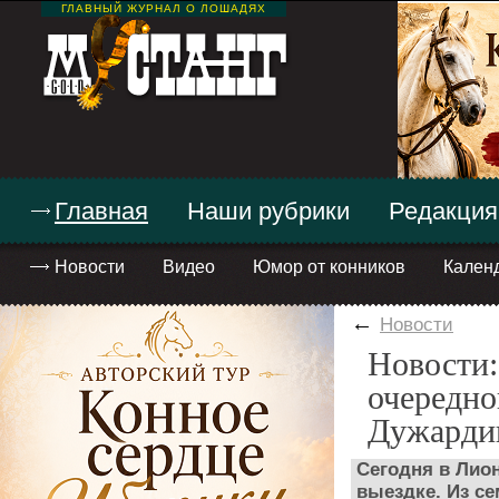
ГЛАВНЫЙ ЖУРНАЛ О ЛОШАДЯХ
Главная
Наши рубрики
Редакция
Новости
Видео
Юмор от конников
Кален
←
Новости
Новости
очередно
Дужарди
Сегодня в Лио
выездке. Из се