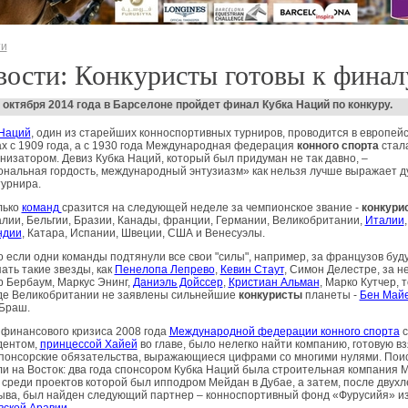
ти
ости: Конкуристы готовы к финал
2 октября 2014 года в Барселоне пройдет финал Кубка Наций по конкуру.
 Наций
, один из старейших конноспортивных турниров, проводится в европейс
х с 1909 года, а с 1930 года Международная федерация
конного спорта
стала
низатором. Девиз Кубка Наций, который был придуман не так давно, –
нальная гордость, международный энтузиазм» как нельзя лучше выражает д
турнира.
лько
команд
сразится на следующей неделе за чемпионское звание -
конкури
лии, Бельгии, Бразии, Канады, франции, Германии, Великобритании,
Италии
,
ндии
, Катара, Испании, Швеции, США и Венесуэлы.
 если одни команды подтянули все свои "силы", например, за французов буд
ать такие звезды, как
Пенелопа Лепрево
,
Кевин Стаут
, Симон Делестре, за н
 Бербаум, Маркус Энинг,
Даниэль Дойссер
,
Кристиан Альман
, Марко Кутчер, т
де Великобритании не заявлены сильнейшие
конкуристы
планеты -
Бен Май
 Браш.
финансового кризиса 2008 года
Международной федерации конного спорта
с
дентом,
принцессой Хайей
во главе, было нелегко найти компанию, готовую вз
спонсорские обязательства, выражающиеся цифрами со многими нулями. Пои
и на Восток: два года спонсором Кубка Наций была строительная компания 
 среди проектов которой был ипподром Мейдан в Дубае, а затем, после двухл
ыва, был найден следующий партнер – конноспортивный фонд «Фурусийя» и