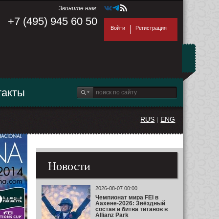
Звоните нам:
+7 (495) 945 60 50
Войти
Регистрация
такты
RUS
|
ENG
Новости
2026-08-07 00:00
Чемпионат мира FEI в
Аахене-2026: Звёздный
состав и битва титанов в
Allianz Park