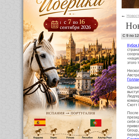
←
Новос
Нов
С 9 по 1
Кубок
страна
соорга
«нацио
этого 
Неско
Австра
Голла
Однако
выступ
Людгер
коман
Скотт
После 
прези
себя 
привел
Group,
перер