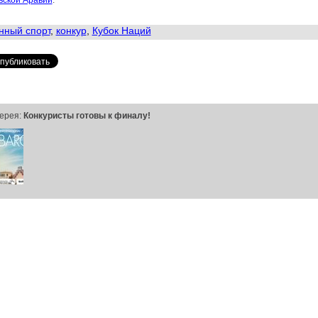
вской Аравии
.
нный спорт
,
конкур
,
Кубок Наций
ерея:
Конкуристы готовы к финалу!