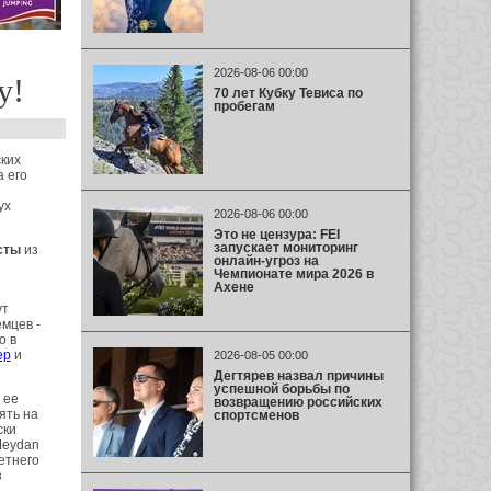
2026-08-06 00:00
у!
70 лет Кубку Тевиса по
пробегам
ких
 его
ух
2026-08-06 00:00
Это не цензура: FEI
запускает мониторинг
сты
из
онлайн-угроз на
Чемпионате мира 2026 в
Ахене
ут
емцев -
о в
ер
и
2026-08-05 00:00
Дегтярев назвал причины
успешной борьбы по
 ее
возвращению российских
ять на
спортсменов
ски
Meydan
етнего
з