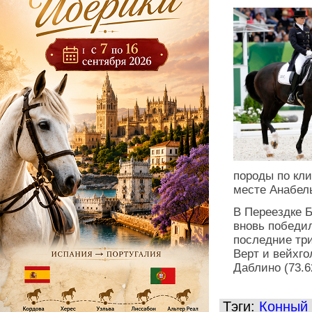
породы по кли
месте Анабель
В Переездке 
вновь победил
последние три
Верт и вейхго
Даблино (73.6
Тэги:
Конный 