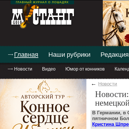
ГЛАВНЫЙ ЖУРНАЛ О ЛОШАДЯХ
Главная
Наши рубрики
Редакция
Новости
Видео
Юмор от конников
Кален
←
Новости
Новости:
немецко
В Германии, в 
пятничном Бол
Кристина Шпре