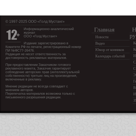
© 1997-2025 OOO «Голд Мустанг»
Главная
Н
Информационно-аналитический
журнал
ру
ООО «Голд Мустанг»
Новости
К
Издание зарегистрировано в
Видео
Комитете РФ по печати, регистрационный номер
К
Юмор от конников
ПИ №ФС77-26476.
Редакция не несет ответственность за
И
Календарь событий
достоверность рекламных материалов.
С
При предоставлении Заказчиком готового
рекламного макета, Заказчик гарантирует
С
соблюдение авторских прав (интеллектуальной
Э
собственности) третьих лиц на произведения,
включенные в рекламу.
Г
Мнение редакции не всегда совпадает с
В
мнением авторов.
Перепечатка материалов возможна только с
И
письменного разрешения редакции.
З