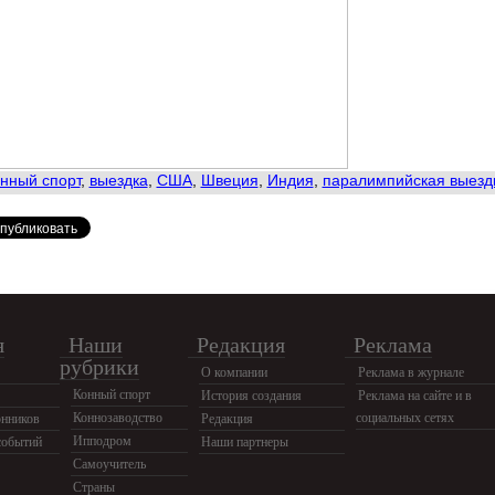
нный спорт
,
выездка
,
США
,
Швеция
,
Индия
,
паралимпийская выезд
я
Наши
Редакция
Реклама
рубрики
О компании
Реклама в журнале
Конный спорт
История создания
Реклама на сайте и в
Коннозаводство
социальных сетях
нников
Редакция
Ипподром
событий
Наши партнеры
Самоучитель
Страны