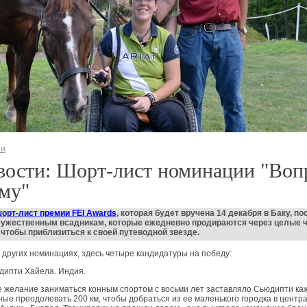
ти
вости: Шорт-лист номинации "Воп
му"
орт-лист премии FEI Awards
, которая будет вручена 14 декабря в Баку, п
мужественным
всадникам,
которые ежедневно продираются через целые 
 чтобы приблизиться к своей путеводной звезде.
в других номинациях, здесь четыре кандидатуры на победу:
дипти Хайела. Индия.
 желание заниматься конным спортом с восьми лет заставляло Сьюдипти ка
ые преодолевать 200 км, чтобы добраться из ее маленького городка в центр