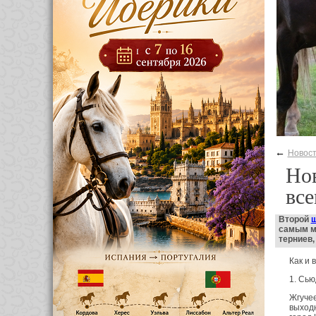
←
Новос
Но
все
Второй
ш
самым 
терниев,
Как и 
1. Сью
Жгучее
выходн