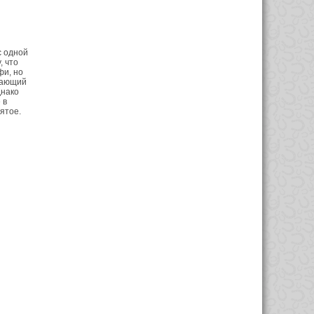
с одной
, что
фи, но
вающий
днако
 в
пятое.