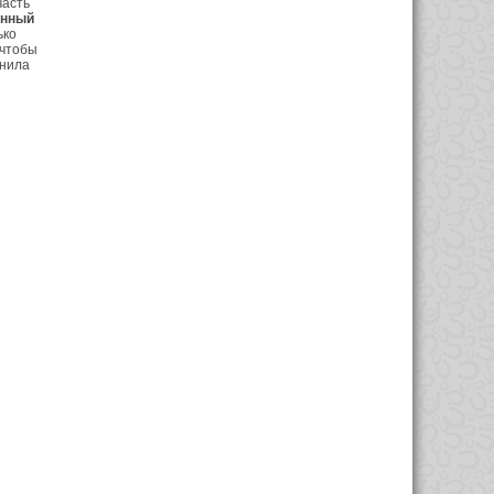
часть
онный
ько
 чтобы
лнила