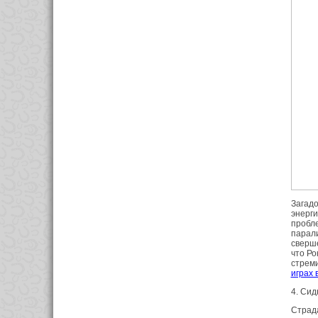
Загадо
энерг
пробле
парали
сверше
что Ро
стреми
играх 
4. Си
Страда