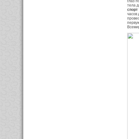
глаз п
тела д
спорт
часов 
провес
первую
Всемир