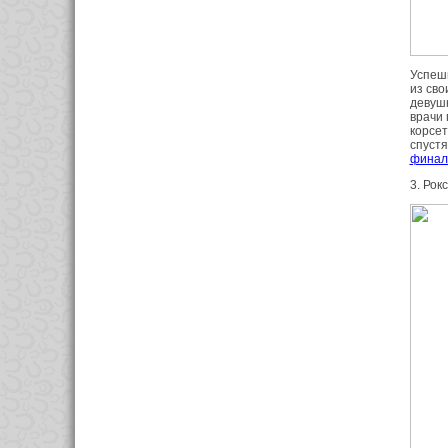
Успешн
из св
девушк
врачи
корсет
спустя
финале
3. Рок