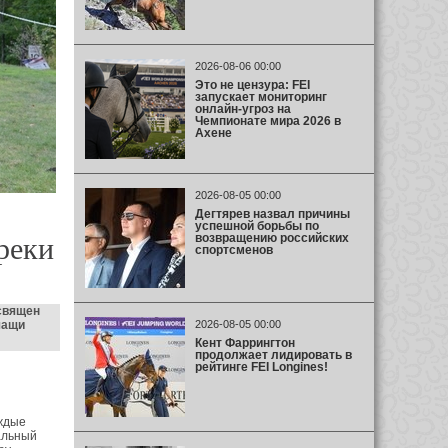
2026-08-06 00:00
Это не цензура: FEI
запускает мониторинг
онлайн-угроз на
Чемпионате мира 2026 в
Ахене
2026-08-05 00:00
Дегтярев назвал причины
успешной борьбы по
возвращению российских
реки
спортсменов
освящен
чащи
2026-08-05 00:00
Кент Фаррингтон
продолжает лидировать в
рейтинге FEI Longines!
ждые
альный