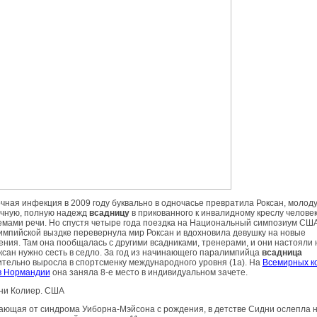
чная инфекция в 2009 году буквально в одночасье превратила Роксан, молод
ичную, полную надежд
всадницу
в прикованного к инвалидному креслу человек
мами речи. Но спустя четыре года поездка на Национальный симпозиум СШ
мпийской выздке перевернула мир Роксан и вдохновила девушку на новые
ния. Там она пообщалась с другими всадниками, тренерами, и они настояли 
ксан нужно сесть в седло. За год из начинающего паралимпийца
всадница
тельно выросла в спортсменку международного уровня (1а). На
Всемирных к
в Нормандии
она заняла 8-е место в индивидуальном зачете.
дни Колиер. США
ющая от синдрома Уиборна-Мэйсона с рождения, в детстве Сидни ослепла 