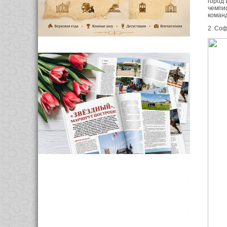
город 
чемпио
команд
2. Соф