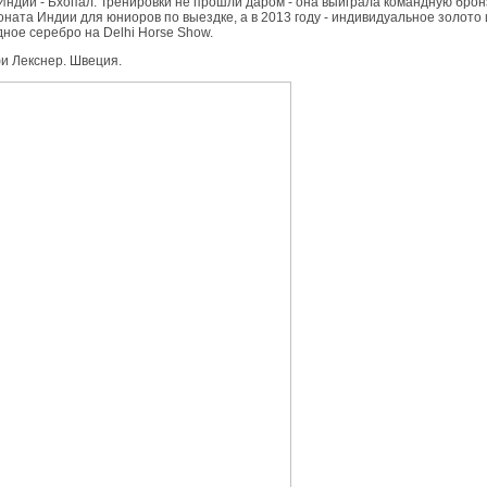
Индии - Бхопал. Тренировки не прошли даром - она выиграла командную брон
ната Индии для юниоров по выездке, а в 2013 году - индивидуальное золото 
ное серебро на Delhi Horse Show.
и Лекснер. Швеция.