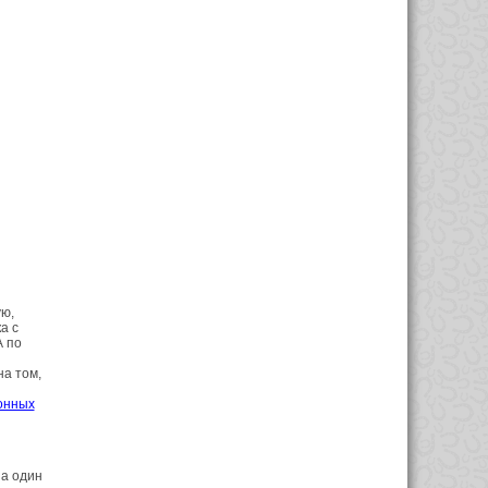
ую,
а с
А по
на том,
онных
на один