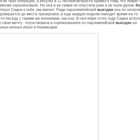
осле трех операций, а инсульт в 11-летнем возрасте привел к тому, что левую 
евочки парализовало. Но она и ее семья не опустили руки и не пали духом.
К
тянул Сидни к себе, как магнит. Ради паралимпийской
выездки
она по нескол
добирается до места тренировок, а еще каждую неделю находит время на то,
ти беседу с такими же конниками, как она. В сентябре этого года Сидни испо
 свою мечту - поучствовала в соревнованиях по парлимпийской
выездке
на
ных конных играх в Нормандии.