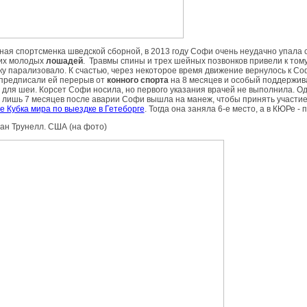
ая спортсменка шведской сборной, в 2013 году Софи очень неудачно упала 
оих молодых
лошадей
. Травмы спины и трех шейных позвонков привели к тому
у парализовало. К счастью, через некоторое время движение вернулось к Со
 предписали ей перерыв от
конного спорта
на 8 месяцев и особый поддержи
 для шеи. Корсет Софи носила, но первого указания врачей не выполнила. О
 лишь 7 месяцев после аварии Софи вышла на манеж, чтобы принять участие
 Кубка мира по выездке в Гетеборге
. Тогда она заняла 6-е место, а в КЮРе - 
сан Трунелл. США (на фото)