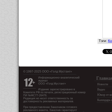
Тэги:
Ко
© 1997-2025 OOO «Голд Мустанг»
Главна
Информационно-аналитический
журнал
ООО «Голд Мустанг»
Новости
Издание зарегистрировано в
Видео
Комитете РФ по печати, регистрационный номер
Юмор от ко
ПИ №ФС77-26476.
Редакция не несет ответственность за
Календарь 
достоверность рекламных материалов.
При предоставлении Заказчиком готового
рекламного макета, Заказчик гарантирует