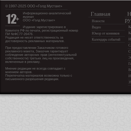
© 1997-2025 OOO «Голд Мустанг»
Главная
Н
Информационно-аналитический
журнал
ру
ООО «Голд Мустанг»
Новости
К
Издание зарегистрировано в
Видео
Комитете РФ по печати, регистрационный номер
К
Юмор от конников
ПИ №ФС77-26476.
Редакция не несет ответственность за
И
Календарь событий
достоверность рекламных материалов.
С
При предоставлении Заказчиком готового
рекламного макета, Заказчик гарантирует
С
соблюдение авторских прав (интеллектуальной
Э
собственности) третьих лиц на произведения,
включенные в рекламу.
Г
Мнение редакции не всегда совпадает с
В
мнением авторов.
Перепечатка материалов возможна только с
И
письменного разрешения редакции.
З