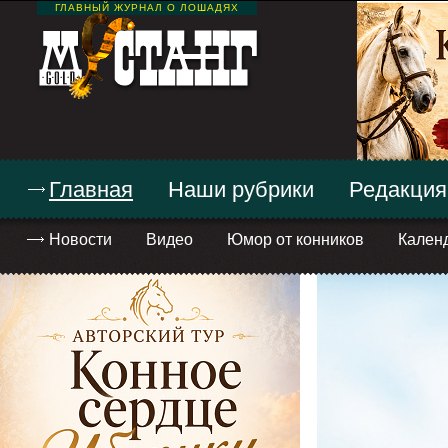
ГЛАВНЫЙ ЖУРНАЛ О ЛОШАДЯХ
Главная
Наши рубрики
Редакция
Новости
Видео
Юмор от конников
Кален