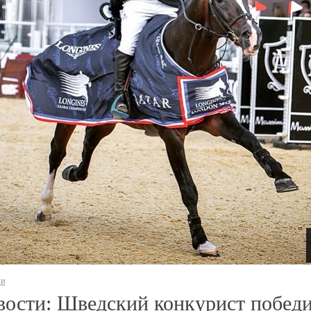
ти
ости: Шведский конкурист победи