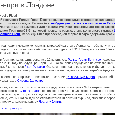
н-при в Лондоне
Noelle Floyd
 конкурист Рольф-Горан Бенгтссон, еще несколько месяцев назад заяви
 его топовая лошадь, Касалл Аск,
не будет участвовать в чемпионате Евр
частие в более щадящих для лошади турнирах, разыгрывает сезон как по 
шнем Гран-при CSI5*, который прошел в рамках этапа конкурного турнира
hampions Tour
, жеребец был в превосходной форме и пара одержала крас
 год подрят лучшие конкуристы мира собираются в Лондоне, чтобы вступить 
ледних схваток за очки в общий рейтинг турнира LGCT. Завершился его 11-й эт
ала уже рукой подать.
в Гран-при квалифицировались 12 всадников.
Рольф-Горан Бенгтссон
одержа
 в 2015 году победу в Гран-при LGCT, остановив секундомер на отметке 34.91
нский спортсмен
Джон Уитакер,
без сомнения, одна из ключевых фигур этого с
на подиуме: на этот раз он занял второе место, выступая на жеребце Арджен
 время в перепрыжке также показал жеребец
Классик Буи Марго
, прыгавший 
м француза
Симона Делестре.
о же, английске зрители горячо поддерживали всадника №1 в мире и своего
ественника -
Скотта Браша
, прыгавшего на Хелло Санктосе. Однако этот Гра
лепной паре покорить не удалось: шестое призовое место. Однако этого был
очно, чтобы шотландец возглавил итоговый рейтинг турнира, сместив с перв
и португальскую всадницу
Лусиану Диниц
.
таты. Гран-при