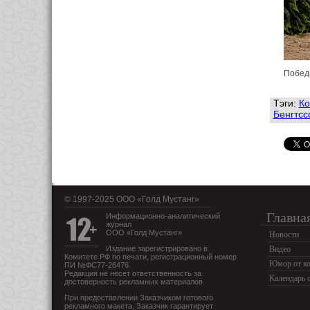
Побед
Тэги:
Ко
Бенгтсс
© 1997-2025 OOO «Голд Мустанг»
Главна
Информационно-аналитический
журнал
ООО «Голд Мустанг»
Новости
Издание зарегистрировано в
Видео
Комитете РФ по печати, регистрационный номер
Юмор от ко
ПИ №ФС77-26476.
Редакция не несет ответственность за
Календарь 
достоверность рекламных материалов.
При предоставлении Заказчиком готового
рекламного макета, Заказчик гарантирует