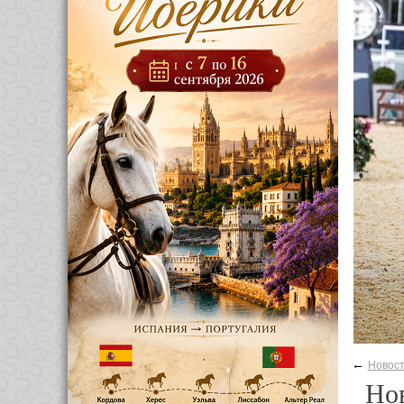
←
Новос
Нов