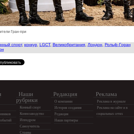
ители Гран-при
нный спорт
,
конкур
,
LGCT
,
Великобритания
,
Лондон
,
Рольф-Горан
он
я
Наши
Редакция
Реклама
рубрики
О компании
Реклама в журнале
Конный спорт
История создания
Реклама на сайте и в
Коннозаводство
социальных сетях
нников
Редакция
Ипподром
событий
Наши партнеры
Самоучитель
Страны