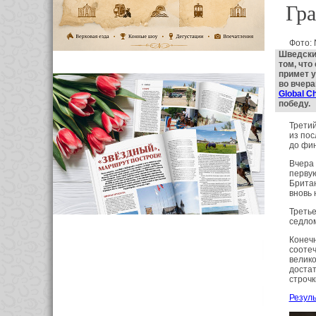
Гра
Фото: 
Шведский
том, что
примет у
во вчера
Global C
победу.
Третий
из пос
до фин
Вчера 
первую
Брита
вновь 
Третье
седло
Конечн
соотеч
велико
достат
строчк
Резуль