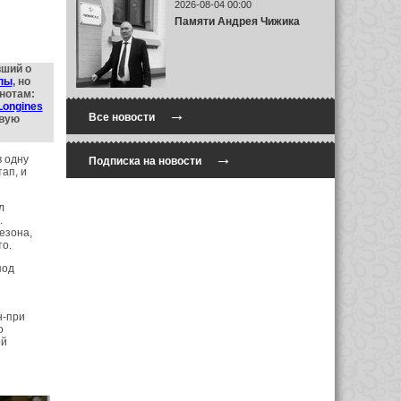
2026-08-04 00:00
Памяти Андрея Чижика
вший о
опы
, но
нотам:
Longines
→
Все новости
ивую
→
в одну
Подписка на новости
ап, и
л
.
езона,
то.
под
н-при
о
ой