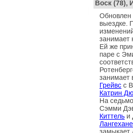
Воск (78),
Обновлен
выездке.
П
изменений
занимает 
Ей же при
паре с Эм
соответст
Ротенберг
занимает 
Грейвс
с В
Катрин Д
На седьмо
Сэмми Дэв
Киттель
и 
Лангехане
замыкает 