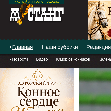
ГЛАВНЫЙ ЖУРНАЛ О ЛОШАДЯХ
Главная
Наши рубрики
Редакция
Новости
Видео
Юмор от конников
Кален