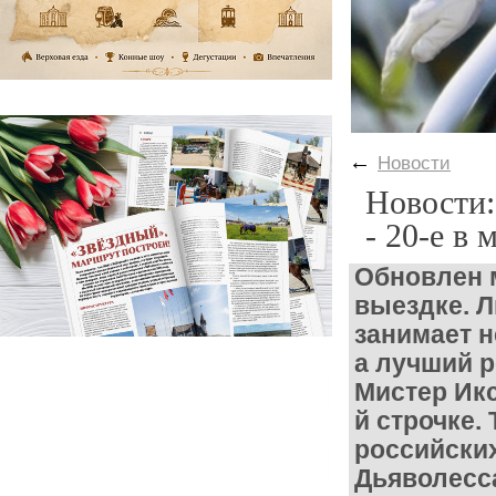
←
Новости
Новости:
- 20-е в
Обновлен
выездке.
Л
занимает н
а л
учший р
Мистер Икс
й строчке.
российски
Дьяволес