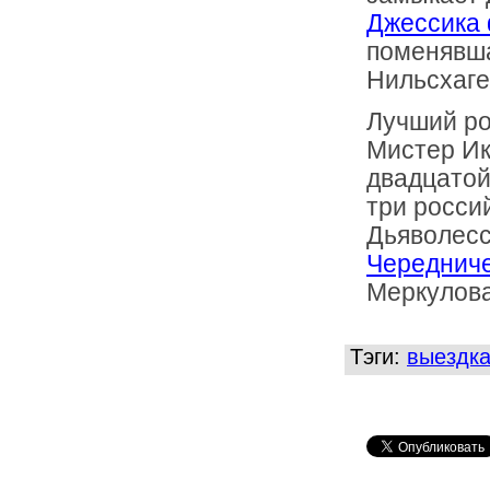
Джессика
поменявша
Нильсхаге
Лучший ро
Мистер Ик
двадцатой
три росси
Дьяволес
Череднич
Меркулова
Тэги:
выездк