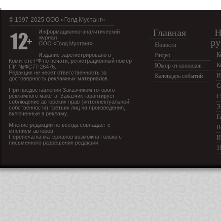
© 1997-2025 OOO «Голд Мустанг»
Главная
Н
Информационно-аналитический
журнал
ру
ООО «Голд Мустанг»
Новости
К
Издание зарегистрировано в
Видео
Комитете РФ по печати, регистрационный номер
К
Юмор от конников
ПИ №ФС77-26476.
Редакция не несет ответственность за
И
Календарь событий
достоверность рекламных материалов.
С
При предоставлении Заказчиком готового
рекламного макета, Заказчик гарантирует
С
соблюдение авторских прав (интеллектуальной
Э
собственности) третьих лиц на произведения,
включенные в рекламу.
Г
Мнение редакции не всегда совпадает с
В
мнением авторов.
Перепечатка материалов возможна только с
И
письменного разрешения редакции.
З