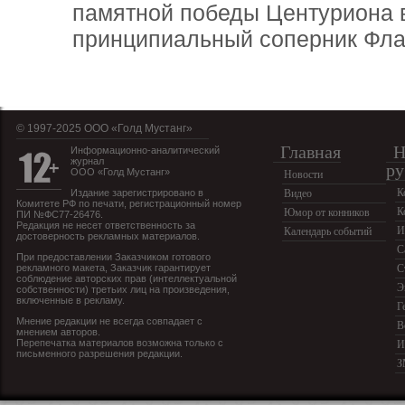
памятной победы Центуриона в
принципиальный соперник Фла
© 1997-2025 OOO «Голд Мустанг»
Главная
Н
Информационно-аналитический
журнал
ру
ООО «Голд Мустанг»
Новости
К
Издание зарегистрировано в
Видео
Комитете РФ по печати, регистрационный номер
К
Юмор от конников
ПИ №ФС77-26476.
Редакция не несет ответственность за
И
Календарь событий
достоверность рекламных материалов.
С
При предоставлении Заказчиком готового
рекламного макета, Заказчик гарантирует
С
соблюдение авторских прав (интеллектуальной
Э
собственности) третьих лиц на произведения,
включенные в рекламу.
Г
Мнение редакции не всегда совпадает с
В
мнением авторов.
Перепечатка материалов возможна только с
И
письменного разрешения редакции.
З