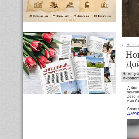
←
Новос
Но
Дой
Немецки
мирового
Дейст
чемпио
девочк
имя С
Счастл
Д'Аму