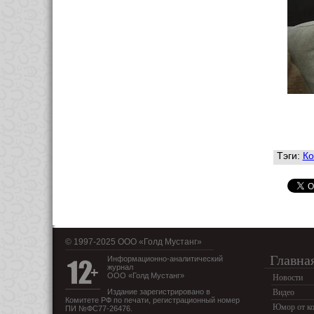
Тэги:
Ко
© 1997-2025 OOO «Голд Мустанг»
Главна
Информационно-аналитический
журнал
ООО «Голд Мустанг»
Новости
Издание зарегистрировано в
Видео
Комитете РФ по печати, регистрационный номер
Юмор от ко
ПИ №ФС77-26476.