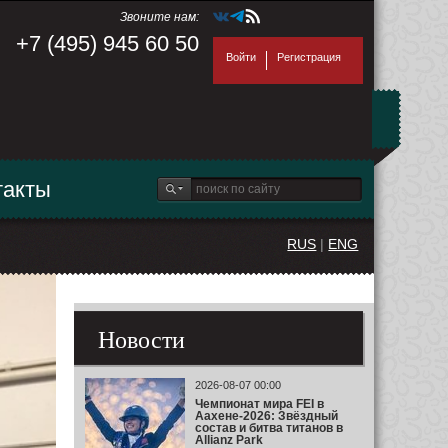
Звоните нам:
+7 (495) 945 60 50
Войти
Регистрация
такты
RUS
|
ENG
Новости
2026-08-07 00:00
Чемпионат мира FEI в
Аахене-2026: Звёздный
состав и битва титанов в
Allianz Park