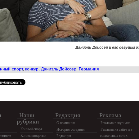
Даниэль Дойссер и его девушка К
нный спорт
,
конкур
,
Даниэль Дойссер
,
Германия
я
Наши
Редакция
Реклама
рубрики
О компании
Реклама в журнале
Конный спорт
История создания
Реклама на сайте и в
Коннозаводство
социальных сетях
нников
Редакция