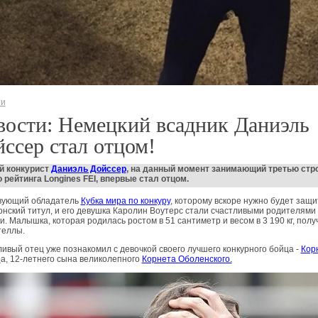
ти
вости: Немецкий всадник Даниэль
ссер стал отцом!
й конкурист
Даниэль Дойссер
, на данный момент занимающий третью стр
 рейтинга Longines FEI, впервые стал отцом.
вующий обладатель
Кубка мира по конкуру
, которому вскоре нужно будет защи
нский титул, и его девушка Каролин Воутерс стали счастливыми родителями
и. Малышка, которая родилась ростом в 51 сантиметр и весом в 3 190 кг, полу
теллы.
ивый отец уже познакомил с девочкой своего лучшего конкурного бойца -
Кор
р
а, 12-летнего сына великолепного
Корнета Оболенского.