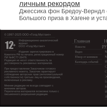
личным рекордом
Джессика фон Бредоу-Верндл 
Большого приза в Хагене и ус
© 1997-2025 OOO «Голд Мустанг»
Главная
Н
Информационно-аналитический
журнал
ру
ООО «Голд Мустанг»
Новости
К
Издание зарегистрировано в
Видео
Комитете РФ по печати, регистрационный номер
К
Юмор от конников
ПИ №ФС77-26476.
Редакция не несет ответственность за
И
Календарь событий
достоверность рекламных материалов.
С
При предоставлении Заказчиком готового
рекламного макета, Заказчик гарантирует
С
соблюдение авторских прав (интеллектуальной
Э
собственности) третьих лиц на произведения,
включенные в рекламу.
Г
Мнение редакции не всегда совпадает с
В
мнением авторов.
Перепечатка материалов возможна только с
И
письменного разрешения редакции.
З