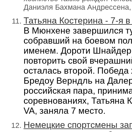
Даниэля Бахмана Андрессена,
Татьяна Костерина - 7-я 
В Мюнхене завершился ту
собравший на боевом пол
именем.
Дороти Шнайдер
повторить свой вчерашни
осталась второй. Победа
Бредоу Верндль на
Дале
российская пара, пр
инима
соревнованиях,
Татьяна 
VA,
заняла 7 место.
Немецкие спортсмены за