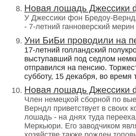
Новая лошадь Джессики 
У Джессики фон Бредоу-Вернд
- 7-летний ганноверский мерин
Уни БиБи проводили на 
17-летний голландский полукр
выступавший под седлом немк
отправился на пенсию. Торжес
субботу, 15 декабря, во время
Новая лошадь Джессики 
Член немецкой сборной по вы
Верндл приветствует в своих 
лошадь - на днях туда переех
Меркьюри. Его заводчиком явл
хозяйстве также рожден топо