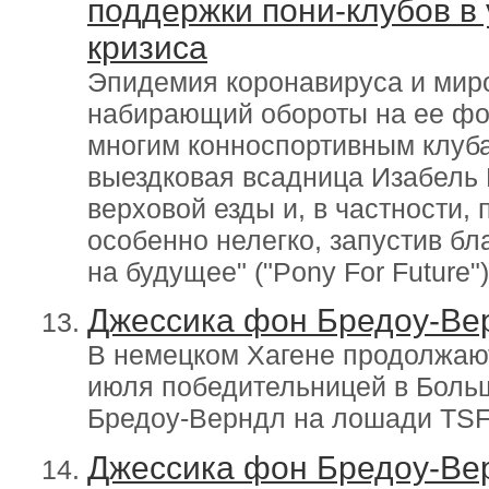
поддержки пони-клубов в
кризиса
Эпидемия коронавируса и мир
набирающий обороты на ее фо
многим конноспортивным клуба
выездковая всадница Изабель
верховой езды и, в частности,
особенно нелегко, запустив б
на будущее" ("Pony For Future")
Джессика фон Бредоу-Вер
В немецком Хагене продолжают
июля победительницей в Боль
Бредоу-Верндл на лошади TSF
Джессика фон Бредоу-Вер