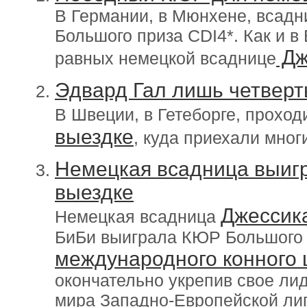
В Германии, в Мюнхене, всад
Большого приза CDI4*. Как и 
Дж
равных немецкой всаднице
Эдвард Гал лишь четвер
В Швеции, в Гетеборге, проход
выездке
, куда приехали мног
Немецкая всадница выигр
выездке
Джессик
Немецкая всадница
БиБи выиграла КЮР Большого 
международного конного 
окончательно укрепив свое ли
мира Западно-Европейской лиг