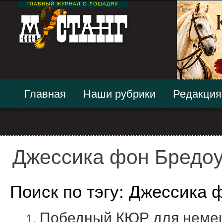
ГЛАВНЫЙ ЖУРНАЛ О ЛОШАДЯХ
Главная
Наши рубрики
Редакция
Джессика фон Бредо
Поиск по тэгу: Джессика
Победный КЮР для неме