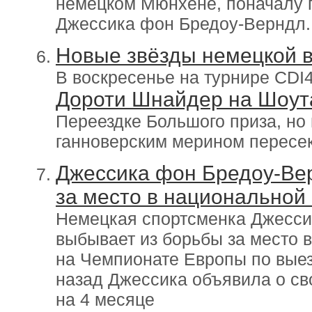
немецком Мюнхене, поначалу 
Джессика фон Бредоу-Верндл.
Новые звёзды немецкой 
В воскресенье на турнире CDI
Дороти Шнайдер на Шоу
Переездке Большого приза, но
ганноверским мерином пересек
Джессика фон Бредоу-Ве
за место в национальной
Немецкая спортсменка Джесси
выбывает из борьбы за место 
на Чемпионате Европы по выез
назад Джессика объявила о св
на 4 месяце