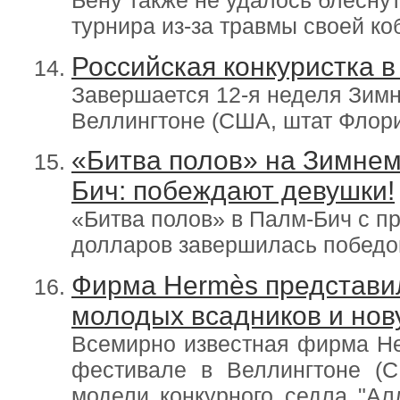
Бену также не удалось блеснут
турнира из-за травмы своей к
Российская конкуристка 
Завершается 12-я неделя Зимн
Веллингтоне (США, штат Флор
«Битва полов» на Зимнем
Бич: побеждают девушки!
«Битва полов» в Палм-Бич с п
долларов завершилась победо
Фирма Hermès представи
молодых всадников и нов
Всемирно известная фирма H
фестивале в Веллингтоне (
модели конкурного седла "Ал