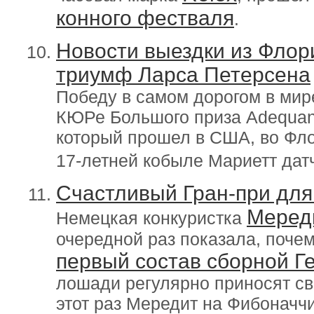
конного фестваля
.
Новости выездки из Флор
триумф Ларса Петерсена
Победу в самом дорогом в мир
КЮРе Большого приза Adequan G
который прошел в США, во Фл
17-летней кобыле Мариетт да
Счастливый Гран-при для
Меред
Немецкая конкуристка
очередной раз показала, почем
первый состав сборной Г
лошади регулярно приносят св
этот раз Мередит на Фибоначчи