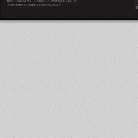
Перепечатка материалов возможна только с
И
письменного разрешения редакции.
З