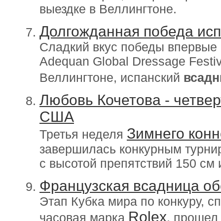
выездке в Веллингтоне.
Долгожданная победа исп
Сладкий вкус победы впервые 
Adequan Global Dressage Festi
Веллингтоне, испанский
всадн
Любовь Кочетова - четвер
США
Зимнего конн
Третья неделя
завершилась конкурным турнир
с высотой препятствий 150 см
Французская всадница о
Этап Кубка мира по конкуру, с
Rolex
часовая марка
, прошел