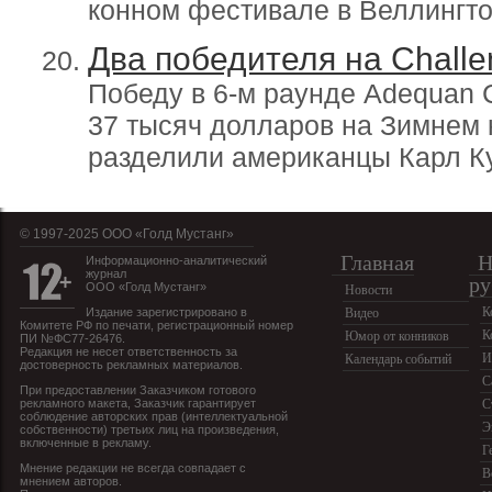
конном фестивале в Веллингт
Два победителя на Challe
Победу в 6-м раунде Adequan 
37 тысяч долларов на Зимнем
разделили американцы Карл К
© 1997-2025 OOO «Голд Мустанг»
Главная
Н
Информационно-аналитический
журнал
ру
ООО «Голд Мустанг»
Новости
К
Издание зарегистрировано в
Видео
Комитете РФ по печати, регистрационный номер
К
Юмор от конников
ПИ №ФС77-26476.
Редакция не несет ответственность за
И
Календарь событий
достоверность рекламных материалов.
С
При предоставлении Заказчиком готового
рекламного макета, Заказчик гарантирует
С
соблюдение авторских прав (интеллектуальной
Э
собственности) третьих лиц на произведения,
включенные в рекламу.
Г
Мнение редакции не всегда совпадает с
В
мнением авторов.