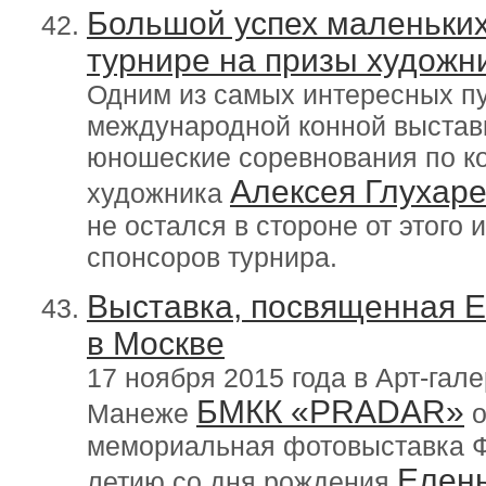
Большой успех маленьких
турнире на призы художн
Одним из самых интересных пу
международной конной выставк
юношеские соревнования по ко
Алексея Глухар
художника
не остался в стороне от этого
спонсоров турнира.
Выставка, посвященная Е
в Москве
17 ноября 2015 года в Арт-г
БМКК «PRADAR»
Манеже
о
мемориальная фотовыставка 
Елен
летию со дня рождения